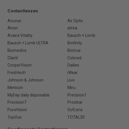
Contactlenzen
Acuvue
Air Optix
Alcon
atrea
Avaira Vitality
Bausch + Lomb
Bausch + Lomb ULTRA
Biofinity
Biomedics
Biotrue
Clariti
Colored
CooperVision
Dailies
Freshtech
iWear
Johnson & Johnson
Live
Menicon
Miru
MyDay daily disposable
Precision1
Precision7
Proclear
PureVision
SofLens
TopVue
TOTAL30