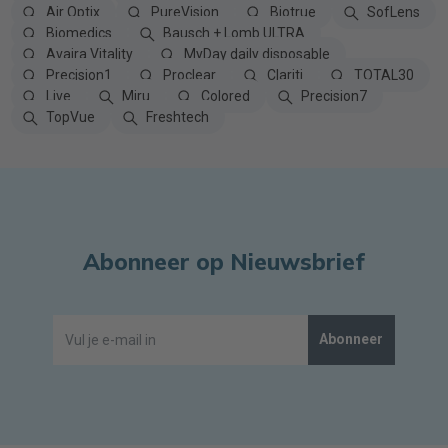
Air Optix
PureVision
Biotrue
SofLens
Biomedics
Bausch + Lomb ULTRA
Avaira Vitality
MyDay daily disposable
Precision1
Proclear
Clariti
TOTAL30
Live
Miru
Colored
Precision7
TopVue
Freshtech
Abonneer op Nieuwsbrief
Abonneer