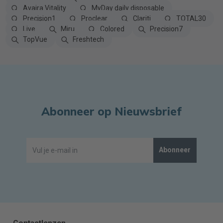
Avaira Vitality
MyDay daily disposable
Precision1
Proclear
Clariti
TOTAL30
Live
Miru
Colored
Precision7
TopVue
Freshtech
Abonneer op Nieuwsbrief
Abonneer
Contactlenzen