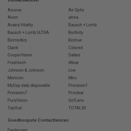
Acuvue
Air Optix
Alcon
atrea
Avaira Vitality
Bausch + Lomb
Bausch + Lomb ULTRA
Biofinity
Biomedics
Biotrue
Clariti
Colored
CooperVision
Dailies
Freshtech
iWear
Johnson & Johnson
Live
Menicon
Miru
MyDay daily disposable
Precision1
Precision7
Proclear
PureVision
SofLens
TopVue
TOTAL30
Goedkoopste Contactlenzen
Daglenzen