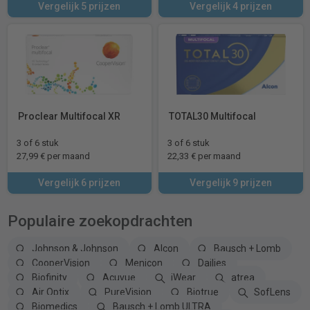
Vergelijk 5 prijzen
Vergelijk 4 prijzen
Proclear Multifocal XR
TOTAL30 Multifocal
3 of 6 stuk
3 of 6 stuk
27,99 € per maand
22,33 € per maand
Vergelijk 6 prijzen
Vergelijk 9 prijzen
Populaire zoekopdrachten
Johnson & Johnson
Alcon
Bausch + Lomb
CooperVision
Menicon
Dailies
Biofinity
Acuvue
iWear
atrea
Air Optix
PureVision
Biotrue
SofLens
Biomedics
Bausch + Lomb ULTRA