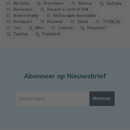
Air Optix
PureVision
Biotrue
SofLens
Biomedics
Bausch + Lomb ULTRA
Avaira Vitality
MyDay daily disposable
Precision1
Proclear
Clariti
TOTAL30
Live
Miru
Colored
Precision7
TopVue
Freshtech
Abonneer op Nieuwsbrief
Abonneer