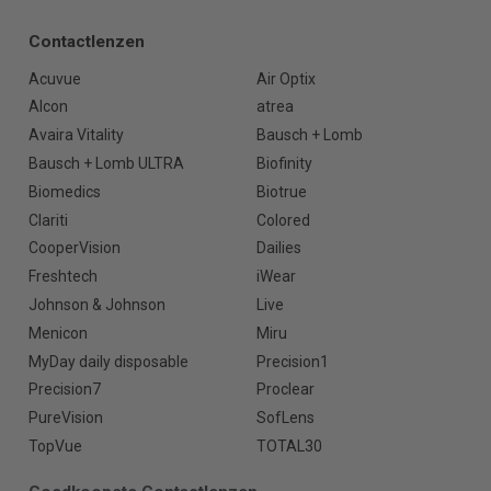
Contactlenzen
Acuvue
Air Optix
Alcon
atrea
Avaira Vitality
Bausch + Lomb
Bausch + Lomb ULTRA
Biofinity
Biomedics
Biotrue
Clariti
Colored
CooperVision
Dailies
Freshtech
iWear
Johnson & Johnson
Live
Menicon
Miru
MyDay daily disposable
Precision1
Precision7
Proclear
PureVision
SofLens
TopVue
TOTAL30