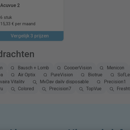
Acuvue 2
6 stuk
15,33 € per maand
Vergelijk 3 prijzen
drachten
on
Bausch + Lomb
CooperVision
Menicon
ea
Air Optix
PureVision
Biotrue
SofLe
vaira Vitality
MyDay daily disposable
Precision1
ru
Colored
Precision7
TopVue
Fresh