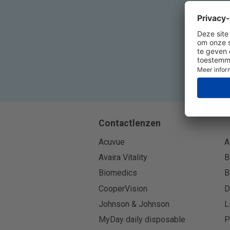
Contactlenzen
Acuvue
A
Avaira Vitality
B
Biomedics
B
CooperVision
D
Johnson & Johnson
L
MyDay daily disposable
P