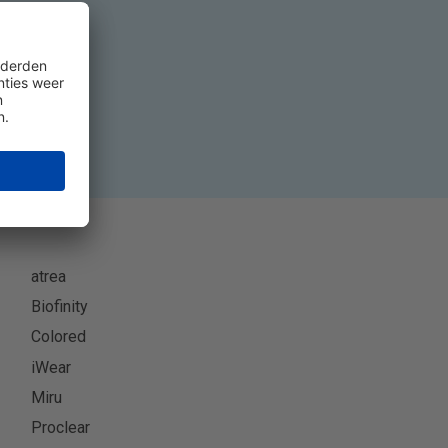
eer
atrea
Biofinity
Colored
iWear
Miru
Proclear