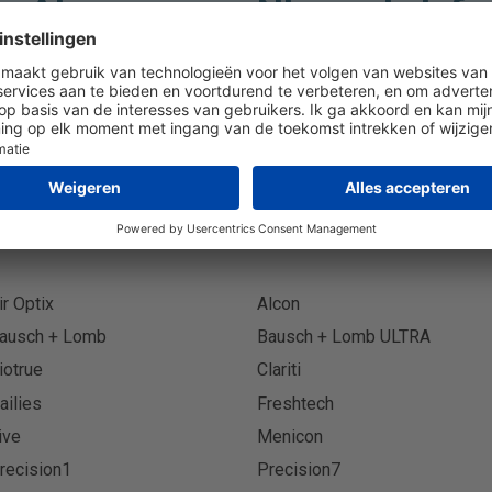
Abonneer op Nieuwsbrief
Abonn
ir Optix
Alcon
ausch + Lomb
Bausch + Lomb ULTRA
iotrue
Clariti
ailies
Freshtech
ive
Menicon
recision1
Precision7