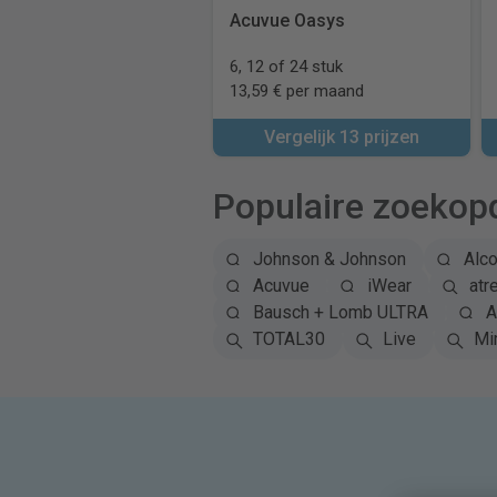
Acuvue Oasys
6, 12 of 24 stuk
13,59 € per maand
Vergelijk 13 prijzen
Populaire zoekop
Johnson & Johnson
Alc
Acuvue
iWear
atr
Bausch + Lomb ULTRA
A
TOTAL30
Live
Mi