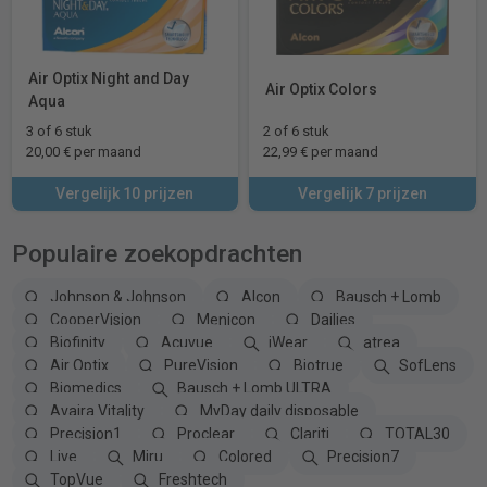
Air Optix Night and Day
Air Optix Colors
Aqua
3 of 6 stuk
2 of 6 stuk
20,00 € per maand
22,99 € per maand
Vergelijk 10 prijzen
Vergelijk 7 prijzen
Populaire zoekopdrachten
Johnson & Johnson
Alcon
Bausch + Lomb
CooperVision
Menicon
Dailies
Biofinity
Acuvue
iWear
atrea
Air Optix
PureVision
Biotrue
SofLens
Biomedics
Bausch + Lomb ULTRA
Avaira Vitality
MyDay daily disposable
Precision1
Proclear
Clariti
TOTAL30
Live
Miru
Colored
Precision7
TopVue
Freshtech