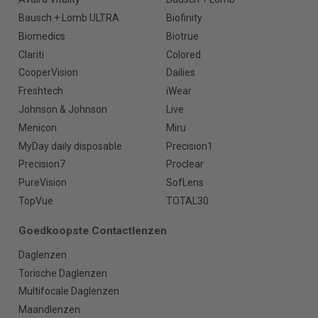
Bausch + Lomb ULTRA
Biofinity
Biomedics
Biotrue
Clariti
Colored
CooperVision
Dailies
Freshtech
iWear
Johnson & Johnson
Live
Menicon
Miru
MyDay daily disposable
Precision1
Precision7
Proclear
PureVision
SofLens
TopVue
TOTAL30
Goedkoopste Contactlenzen
Daglenzen
Torische Daglenzen
Multifocale Daglenzen
Maandlenzen