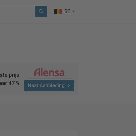
BE
te prijs
aar 47 %
Naar Aanbieding