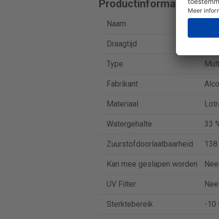
Productinformatie
Naam
Air 
Draagtijd
Maa
Type
Mult
Fabrikant
Alc
Materiaal
Lotr
Watergehalte
33 
Zuurstofdoorlaatbaarheid
138
Kan mee geslapen worden
Nee
UV Filter
Nee
Sterktebereik
-10 