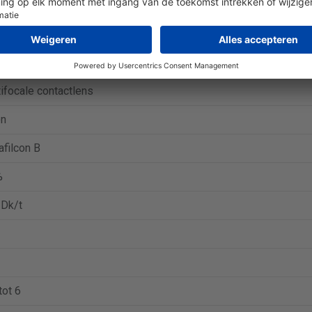
Optix Plus Hydraglyde Multifocal
ndlens
ifocale contactlens
on
afilcon B
%
 Dk/t
tot 6