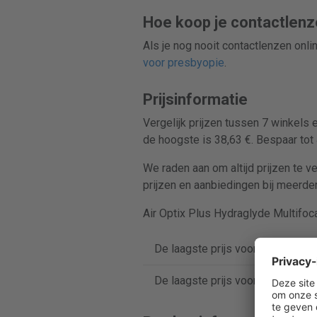
Hoe koop je contactlenz
Als je nog nooit contactlenzen onl
voor presbyopie
.
Prijsinformatie
Vergelijk prijzen tussen 7 winkels 
de hoogste is 38,63 €. Bespaar tot
We raden aan om altijd prijzen te ve
prijzen en aanbiedingen bij meerder
Air Optix Plus Hydraglyde Multifoc
De laagste prijs voor Air Optix P
De laagste prijs voor Air Optix P