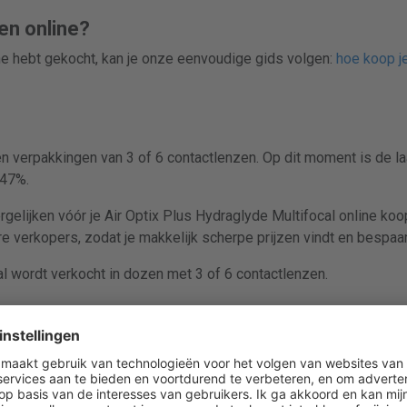
en online?
ine hebt gekocht, kan je onze eenvoudige gids volgen:
hoe koop je
en verpakkingen van 3 of 6 contactlenzen. Op dit moment is de l
 47%.
rgelijken vóór je Air Optix Plus Hydraglyde Multifocal online koo
e verkopers, zodat je makkelijk scherpe prijzen vindt en bespaa
al wordt verkocht in dozen met 3 of 6 contactlenzen.
lus Hydraglyde Multifocal (3 lenzen) is 33,39 €.
Ga naar aanbiedin
lus Hydraglyde Multifocal (6 lenzen) is 61,89 €.
Ga naar aanbiedin