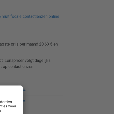
 multifocale contactlenzen online
aagste prijs per maand 20,63 € en
pt. Lenspricer volgt dagelijks
rt op contactlenzen.
g bij Lentiamo
.
g bij Lentiamo
.