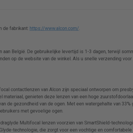
 de fabrikant:
https://www.alcon.com/
.
 aan België. De gebruikelijke levertijd is 1-3 dagen, terwijl so
inden op de website van de winkel. Als u snelle verzending voor 
.
focal contactlenzen van Alcon zijn speciaal ontworpen om presb
el materiaal, genieten deze lenzen van een hoge zuurstofdoorlaat
 van de gezondheid van de ogen. Met een watergehalte van 33%
gebruikers met gevoelige ogen.
ydraglyde Multifocal lenzen voorzien van SmartShield-technologi
aGlyde-technologie, die zorgt voor een vochtige en comfortabel