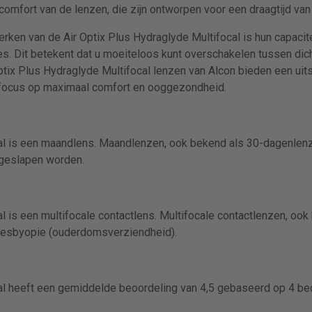
omfort van de lenzen, die zijn ontworpen voor een draagtijd van
ken van de Air Optix Plus Hydraglyde Multifocal is hun capacit
s. Dit betekent dat u moeiteloos kunt overschakelen tussen dich
ptix Plus Hydraglyde Multifocal lenzen van Alcon bieden een ui
 focus op maximaal comfort en ooggezondheid.
cal is een maandlens. Maandlenzen, ook bekend als 30-dagenlenz
geslapen worden.
l is een multifocale contactlens. Multifocale contactlenzen, oo
resbyopie (ouderdomsverziendheid).
cal heeft een gemiddelde beoordeling van 4,5 gebaseerd op 4 be