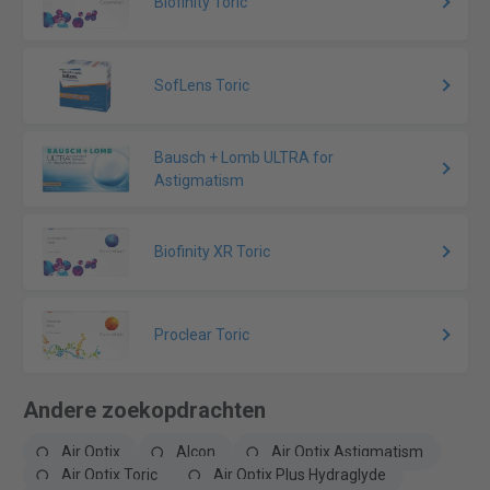
Biofinity Toric
SofLens Toric
Bausch + Lomb ULTRA for
Astigmatism
Biofinity XR Toric
Proclear Toric
Andere zoekopdrachten
Air Optix
Alcon
Air Optix Astigmatism
Air Optix Toric
Air Optix Plus Hydraglyde