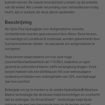
kunnen nemen. De exacte levertijd kunt u vinden op de website
van de winkel. Als u snelle verzending voor contactlenzen nodig
heeft, zijn er winkels die deze dienst aanbieden.
Beschrijving
Air Optix Plus Hydraglyde voor Astigmatisme torische
contactlenzen worden geproduceerd door Alcon. Deze lenzen,
vervaardigd uit Lotrafilcon B materiaal, worden gekenmerkt door
hun kenmerkende cilinder- en aswaarde om astigmatisme te
corrigeren.
Deze lenzen staan bekend om hun zeer hoge
zuurstofdoorlaatbaarheid van 110 Dk/t, waardoor je ogen
gezond en welvoelend blijven, zelfs na langdurig dragen. Deze
lenzen hebben ook een lichtblauwe tint voor eenvoudigere
bediening en bieden een watergehalte van 33%, wat bijdraagt
aan hun comfort.
Belangrijk om op te merken is de unieke HydraGlyde® Moisture
Matrix-technologie die de lenzen helpt bevochtigen en voorkomt
dat ze uitdrogen. De SmartShield™ -technologie helpt bij de
opbouw van een beschermende laag op de lenzen om het