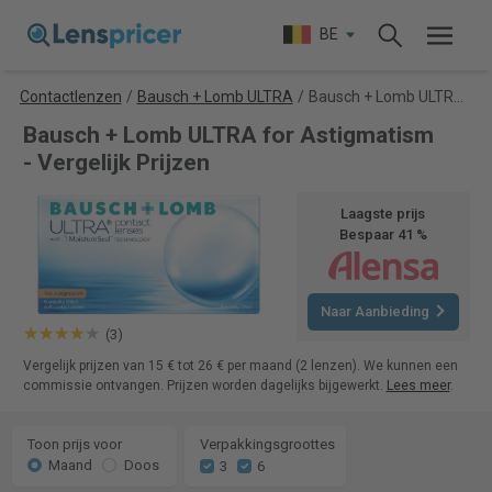
BE
Contactlenzen
/
Bausch + Lomb ULTRA
/
Bausch + Lomb ULTRA for Astigmatism
Bausch + Lomb ULTRA for Astigmatism
- Vergelijk Prijzen
Laagste prijs
Bespaar 41 %
Naar Aanbieding
(3)
Vergelijk prijzen van 15 € tot 26 € per maand (2 lenzen). We kunnen een
commissie ontvangen. Prijzen worden dagelijks bijgewerkt.
Lees meer
.
Toon prijs voor
Verpakkingsgroottes
Maand
Doos
3
6