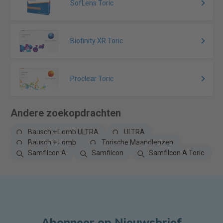
SofLens Toric
Biofinity XR Toric
Proclear Toric
Andere zoekopdrachten
Bausch + Lomb ULTRA
ULTRA
Bausch + Lomb
Torische Maandlenzen
Samfilcon A
Samfilcon
Samfilcon A Toric
Abonneer op Nieuwsbrief