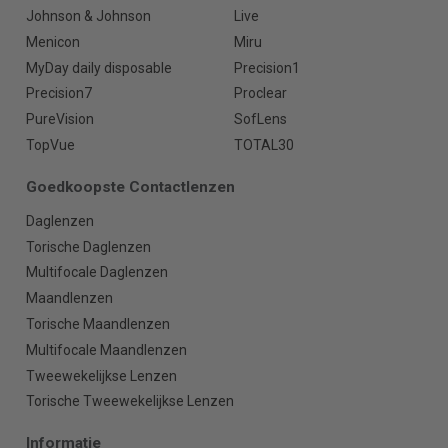
Johnson & Johnson
Live
Menicon
Miru
MyDay daily disposable
Precision1
Precision7
Proclear
PureVision
SofLens
TopVue
TOTAL30
Goedkoopste Contactlenzen
Daglenzen
Torische Daglenzen
Multifocale Daglenzen
Maandlenzen
Torische Maandlenzen
Multifocale Maandlenzen
Tweewekelijkse Lenzen
Torische Tweewekelijkse Lenzen
Informatie