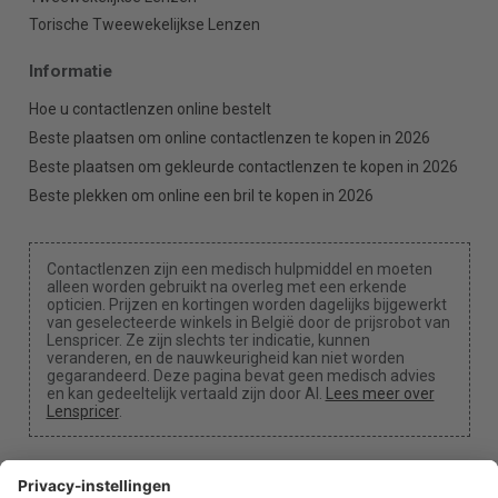
Torische Tweewekelijkse Lenzen
Informatie
Hoe u contactlenzen online bestelt
Beste plaatsen om online contactlenzen te kopen in 2026
Beste plaatsen om gekleurde contactlenzen te kopen in 2026
Beste plekken om online een bril te kopen in 2026
Contactlenzen zijn een medisch hulpmiddel en moeten
alleen worden gebruikt na overleg met een erkende
opticien. Prijzen en kortingen worden dagelijks bijgewerkt
van geselecteerde winkels in België door de prijsrobot van
Lenspricer. Ze zijn slechts ter indicatie, kunnen
veranderen, en de nauwkeurigheid kan niet worden
gegarandeerd. Deze pagina bevat geen medisch advies
en kan gedeeltelijk vertaald zijn door AI.
Lees meer over
Lenspricer
.