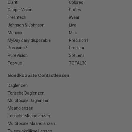
Clariti
Colored
CooperVision
Dailies
Freshtech
iWear
Johnson & Johnson
Live
Menicon
Miru
MyDay daily disposable
Precision1
Precision7
Proclear
PureVision
SofLens
TopVue
TOTAL30
Goedkoopste Contactlenzen
Daglenzen
Torische Daglenzen
Multifocale Daglenzen
Maandlenzen
Torische Maandlenzen
Multifocale Maandlenzen
Tweewekelijkse Lenzen