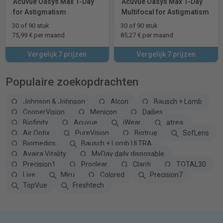
Acuvue Oasys Max 1-Day
Acuvue Oasys Max 1-Day
for Astigmatism
Multifocal for Astigmatism
30 of 90 stuk
30 of 90 stuk
75,99 € per maand
85,27 € per maand
Vergelijk 7 prijzen
Vergelijk 7 prijzen
Populaire zoekopdrachten
Johnson & Johnson
Alcon
Bausch + Lomb
CooperVision
Menicon
Dailies
Biofinity
Acuvue
iWear
atrea
Air Optix
PureVision
Biotrue
SofLens
Biomedics
Bausch + Lomb ULTRA
Avaira Vitality
MyDay daily disposable
Precision1
Proclear
Clariti
TOTAL30
Live
Miru
Colored
Precision7
TopVue
Freshtech