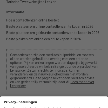
Torische Tweewekelijkse Lenzen
Informatie
Hoe u contactlenzen online bestelt
Beste plaatsen om online contactlenzen te kopen in 2026
Beste plaatsen om gekleurde contactlenzen te kopen in 2026
Beste plekken om online een bril te kopen in 2026
Contactlenzen zijn een medisch hulpmiddel en moeten
alleen worden gebruikt na overleg met een erkende
opticien. Prijzen en kortingen worden dagelijks bijgewerkt
van geselecteerde winkels in België door de prijsrobot van
Lenspricer. Ze zijn slechts ter indicatie, kunnen
veranderen, en de nauwkeurigheid kan niet worden
gegarandeerd. Deze pagina bevat geen medisch advies
en kan gedeeltelijk vertaald zijn door AI.
Lees meer over
Lenspricer
.