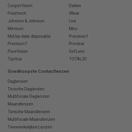
CooperVision
Dailies
Freshtech
iWear
Johnson & Johnson
Live
Menicon
Miru
MyDay daily disposable
Precision1
Precision7
Proclear
PureVision
SofLens
TopVue
TOTAL30
Goedkoopste Contactlenzen
Daglenzen
Torische Daglenzen
Multifocale Daglenzen
Maandlenzen
Torische Maandlenzen
Multifocale Maandlenzen
Tweewekelijkse Lenzen