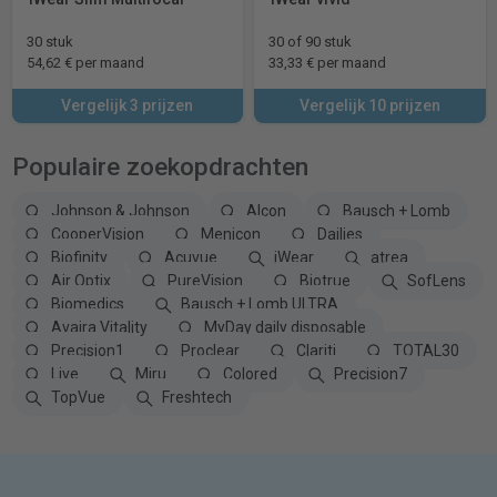
30 stuk
30 of 90 stuk
54,62 € per maand
33,33 € per maand
Vergelijk 3 prijzen
Vergelijk 10 prijzen
Populaire zoekopdrachten
Johnson & Johnson
Alcon
Bausch + Lomb
CooperVision
Menicon
Dailies
Biofinity
Acuvue
iWear
atrea
Air Optix
PureVision
Biotrue
SofLens
Biomedics
Bausch + Lomb ULTRA
Avaira Vitality
MyDay daily disposable
Precision1
Proclear
Clariti
TOTAL30
Live
Miru
Colored
Precision7
TopVue
Freshtech