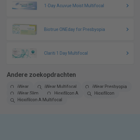
1-Day Acuvue Moist Multifocal
Biotrue ONEday for Presbyopia
Clariti 1 Day Multifocal
Andere zoekopdrachten
iWear
iWear Multifocal
iWear Presbyopia
iWear Slim
Hioxifilcon A
Hioxifilcon
Hioxifilcon A Multifocal