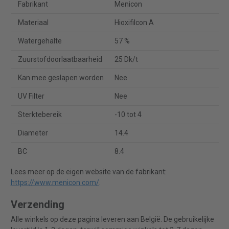
Fabrikant
Menicon
Materiaal
Hioxifilcon A
Watergehalte
57 %
Zuurstofdoorlaatbaarheid
25 Dk/t
Kan mee geslapen worden
Nee
UV Filter
Nee
Sterktebereik
-10 tot 4
Diameter
14.4
BC
8.4
Lees meer op de eigen website van de fabrikant:
https://www.menicon.com/
.
Verzending
Alle winkels op deze pagina leveren aan België. De gebruikelijke