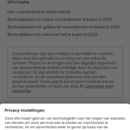
Informatie
Hoe u contactlenzen online bestelt
Beste plaatsen om online contactlenzen te kopen in 2026
Beste plaatsen om gekleurde contactlenzen te kopen in 2026
Beste plekken om online een bril te kopen in 2026
Contactlenzen zijn een medisch hulpmiddel en moeten
alleen worden gebruikt na overleg met een erkende
opticien. Prijzen en kortingen worden dagelijks bijgewerkt
van geselecteerde winkels in België door de prijsrobot van
Lenspricer. Ze zijn slechts ter indicatie, kunnen
veranderen, en de nauwkeurigheid kan niet worden
gegarandeerd. Deze pagina bevat geen medisch advies
en kan gedeeltelijk vertaald zijn door AI.
Lees meer over
Lenspricer
.
Cookie-instellingen