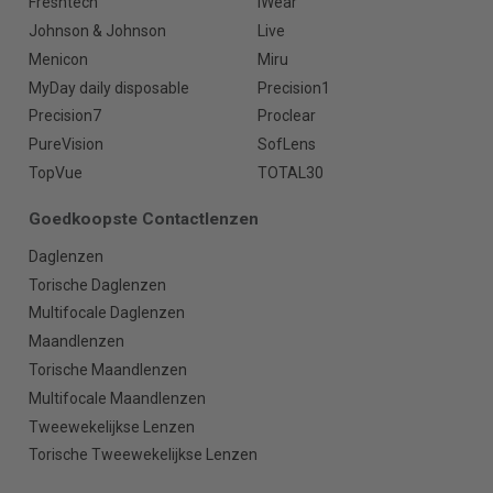
Freshtech
iWear
Johnson & Johnson
Live
Menicon
Miru
MyDay daily disposable
Precision1
Precision7
Proclear
PureVision
SofLens
TopVue
TOTAL30
Goedkoopste Contactlenzen
Daglenzen
Torische Daglenzen
Multifocale Daglenzen
Maandlenzen
Torische Maandlenzen
Multifocale Maandlenzen
Tweewekelijkse Lenzen
Torische Tweewekelijkse Lenzen