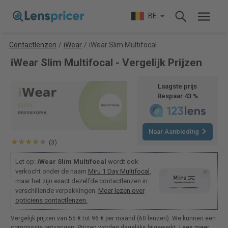
BE
Contactlenzen
/
iWear
/
iWear Slim Multifocal
iWear Slim Multifocal - Vergelijk Prijzen
Laagste prijs
Bespaar 43 %
Naar Aanbieding
(3)
Let op:
iWear Slim Multifocal
wordt ook
verkocht onder de naam
Miru 1 Day Multifocal
,
maar het zijn exact dezelfde contactlenzen in
verschillende verpakkingen.
Meer lezen over
opticiens contactlenzen.
Vergelijk prijzen van 55 € tot 96 € per maand (60 lenzen). We kunnen een
commissie ontvangen. Prijzen worden dagelijks bijgewerkt.
Lees meer
.