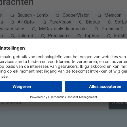
drachten
on
Bausch + Lomb
CooperVision
Menicon
ea
Air Optix
PureVision
Biotrue
SofLe
vaira Vitality
MyDay daily disposable
Precision1
ru
Colored
Precision7
TopVue
Fresh
Abonneer op Nieuwsbrief
Abonn