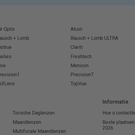
ir Optix
Alcon
ausch + Lomb
Bausch + Lomb ULTRA
iotrue
Clariti
ailies
Freshtech
ive
Menicon
recision1
Precision7
ofLens
TopVue
Informatie
Torische Daglenzen
Hoe u contactle
Maandlenzen
Beste plaatsen
2026
Multifocale Maandlenzen