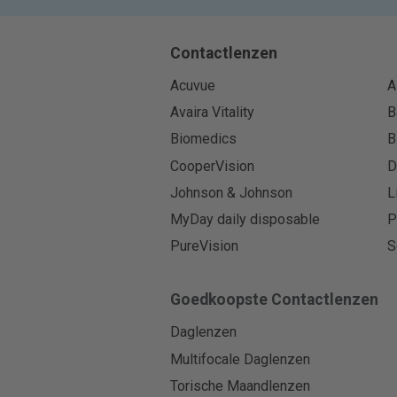
Contactlenzen
Acuvue
A
Avaira Vitality
B
Biomedics
B
CooperVision
D
Johnson & Johnson
L
MyDay daily disposable
P
PureVision
S
Goedkoopste Contactlenzen
Daglenzen
Multifocale Daglenzen
Torische Maandlenzen