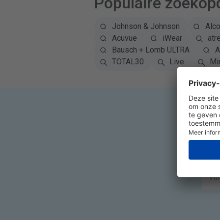
Populaire zoekop
Johnson & Johnson
Alc
Acuvue
iWear
atr
Bausch + Lomb ULTRA
A
TOTAL30
Live
Mi