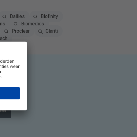
Dailies
Biofinity
ns
Biomedics
Proclear
Clariti
tech
eer