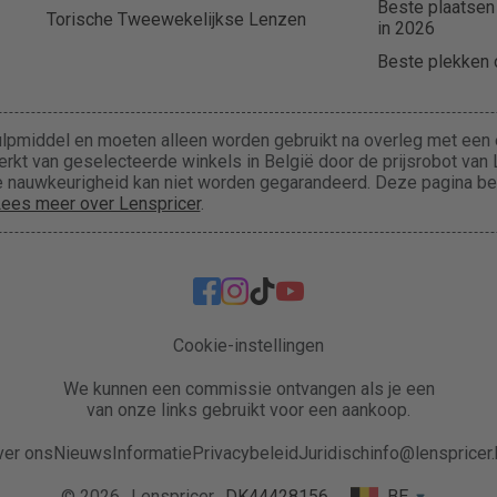
Beste plaatsen
Torische Tweewekelijkse Lenzen
in 2026
Beste plekken o
lpmiddel en moeten alleen worden gebruikt na overleg met een e
rkt van geselecteerde winkels in België door de prijsrobot van L
 de nauwkeurigheid kan niet worden gegarandeerd. Deze pagina b
ees meer over Lenspricer
.
Cookie-instellingen
We kunnen een commissie ontvangen als je een
van onze links gebruikt voor een aankoop.
ver ons
Nieuws
Informatie
Privacybeleid
Juridisch
info@lenspricer
© 2026
Lenspricer
DK44428156
BE