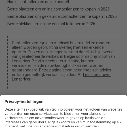
Hoe u contactlenzen online bestelt
Beste plaatsen om online contactlenzen te kopen in 2026
Beste plaatsen om gekleurde contactlenzen te kopen in 2026
Beste plekken om online een bril te kopen in 2026
Contactlenzen zijn een medisch hulpmiddel en moeten
alleen worden gebruikt na overleg met een erkende
opticien. Prijzen en kortingen worden dagelijks bijgewerkt
van geselecteerde winkels in België door de prijsrobot van
Lenspricer. Ze zijn slechts ter indicatie, kunnen
veranderen, en de nauwkeurigheid kan niet worden
gegarandeerd. Deze pagina bevat geen medisch advies
en kan gedeeltelijk vertaald zijn door AI.
Lees meer over
Lenspricer
.
Cookie-instellingen