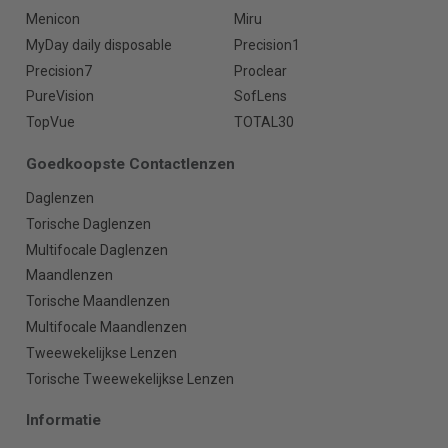
Menicon
Miru
MyDay daily disposable
Precision1
Precision7
Proclear
PureVision
SofLens
TopVue
TOTAL30
Goedkoopste Contactlenzen
Daglenzen
Torische Daglenzen
Multifocale Daglenzen
Maandlenzen
Torische Maandlenzen
Multifocale Maandlenzen
Tweewekelijkse Lenzen
Torische Tweewekelijkse Lenzen
Informatie