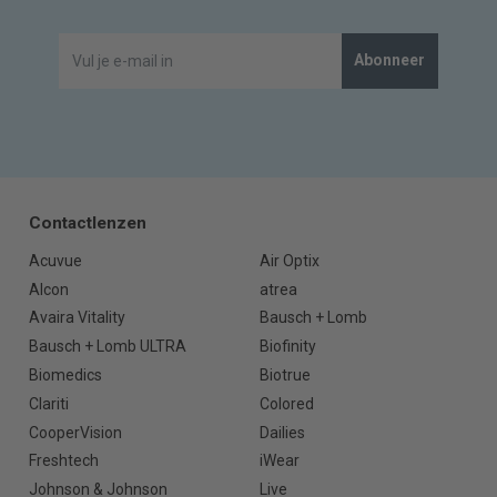
Abonneer
Contactlenzen
Acuvue
Air Optix
Alcon
atrea
Avaira Vitality
Bausch + Lomb
Bausch + Lomb ULTRA
Biofinity
Biomedics
Biotrue
Clariti
Colored
CooperVision
Dailies
Freshtech
iWear
Johnson & Johnson
Live