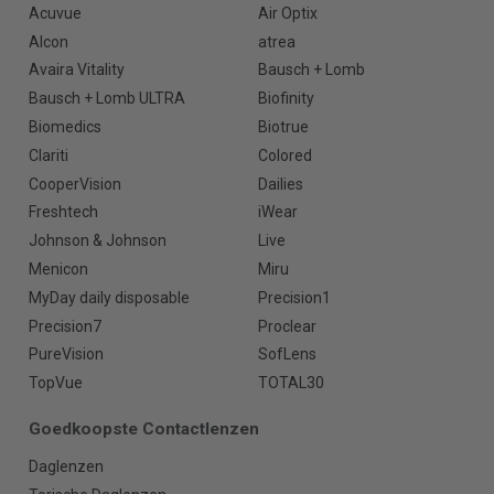
Acuvue
Air Optix
Alcon
atrea
Avaira Vitality
Bausch + Lomb
Bausch + Lomb ULTRA
Biofinity
Biomedics
Biotrue
Clariti
Colored
CooperVision
Dailies
Freshtech
iWear
Johnson & Johnson
Live
Menicon
Miru
MyDay daily disposable
Precision1
Precision7
Proclear
PureVision
SofLens
TopVue
TOTAL30
Goedkoopste Contactlenzen
Daglenzen