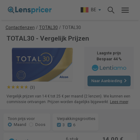
BE
Contactlenzen
/
TOTAL30
/
TOTAL30
TOTAL30 - Vergelijk Prijzen
Laagste prijs
Bespaar 44 %
Naar Aanbieding
(3)
Vergelijk prijzen van 14 € tot 25 € per maand (2 lenzen). We kunnen een
commissie ontvangen. Prijzen worden dagelijks bijgewerkt.
Lees meer
.
Toon prijs voor
Verpakkingsgroottes
Maand
Doos
3
6
14,00 €
6 stuk