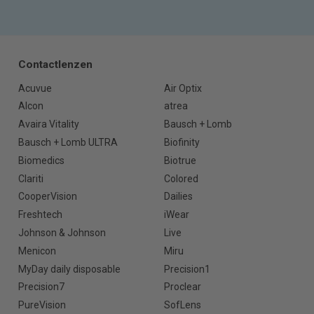
Contactlenzen
Acuvue
Air Optix
Alcon
atrea
Avaira Vitality
Bausch + Lomb
Bausch + Lomb ULTRA
Biofinity
Biomedics
Biotrue
Clariti
Colored
CooperVision
Dailies
Freshtech
iWear
Johnson & Johnson
Live
Menicon
Miru
MyDay daily disposable
Precision1
Precision7
Proclear
PureVision
SofLens