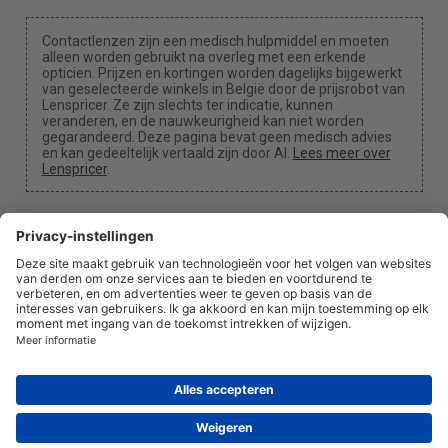
Contactlenzen zijn een medisch hulpmiddel en moeten
alleen worden gebruikt na overleg met een erkende
opticien. Prijzen en kortingen worden dagelijks bijgewerkt
van geselecteerde winkels in België door de prijsrobot van
Lenspricer. Ze zijn slechts ter indicatie, kunnen
veranderen, en de nauwkeurigheid kan niet worden
gegarandeerd. Deze pagina bevat geen medisch advies
en kan gedeeltelijk vertaald zijn door AI.
Lees meer over
Lenspricer
.
Cookie-instellingen
We kunnen een commissie ontvangen als je een van
onze links gebruikt voor een aankoop.
Over ons
Nieuws
Informatie
Privacybeleid
Juridisch
info@lenspricer.be
BE
© 2026
Lenspricer
DK44428156