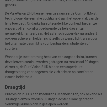
aan gezondere ogen en ultiem comfort, zelfs bij verzwaard
gebruik.
De PureVision 2 HD kennen een geavanceerde ComfortMoist
technologie, die een rijke vochtigheid aan het oppervlak van de
lens toevoegt. Ondanks hun uitzonderlijke dunheid, bieden ze
onovertroffen comfort gedurende de hele dag en zijn
gemakkelijk hanteerbaar. Het asferisch oppervlak garandeert
ook een scherp en helder zicht, zelfs bij weinig licht, waardoor
het uitermate geschikt is voor bestuurders, studenten of
sporters.
Wanneer je toestemming hebt van een oogspecialist, kunnen
deze lenzen continu worden gedragen tot maximaal 30 dagen.
Al met al, de PureVision 2 HD bieden een superieure
draagervaring voor degenen die zich richten op comfort en
visuele helderheid.
Draagtijd
PureVision 2 HD is een maandlens. Maandlenzen, ook bekend als
30-dagenlenzen, worden 30 dagen achter elkaar gedragen.
Sommige kunnen ook in geslapen worden.