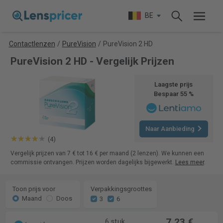
BE
Contactlenzen
/
PureVision
/
PureVision 2 HD
PureVision 2 HD - Vergelijk Prijzen
Laagste prijs
Bespaar 55 %
Naar Aanbieding
(4)
Vergelijk prijzen van 7 € tot 16 € per maand (2 lenzen). We kunnen een
commissie ontvangen. Prijzen worden dagelijks bijgewerkt.
Lees meer
.
Toon prijs voor
Verpakkingsgroottes
Maand
Doos
3
6
7,23 €
6 stuk