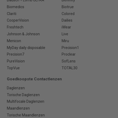
Bausch + Lomb ULTRA
Biofinity
Biomedics
Biotrue
Clariti
Colored
CooperVision
Dailies
Freshtech
iWear
Johnson & Johnson
Live
Menicon
Miru
MyDay daily disposable
Precision1
Precision7
Proclear
PureVision
SofLens
TopVue
TOTAL30
Goedkoopste Contactlenzen
Daglenzen
Torische Daglenzen
Multifocale Daglenzen
Maandlenzen
Torische Maandlenzen