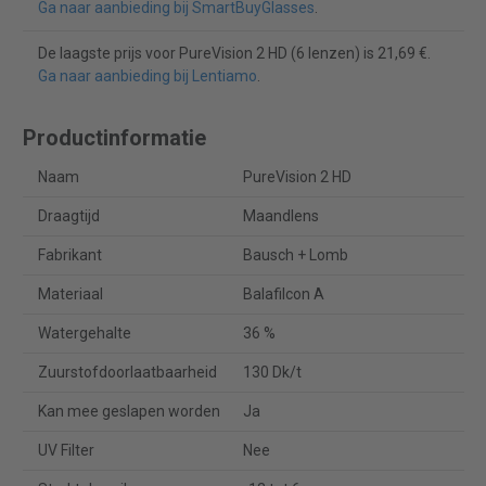
Ga naar aanbieding bij SmartBuyGlasses
.
De laagste prijs voor PureVision 2 HD (6 lenzen) is 21,69 €.
Ga naar aanbieding bij Lentiamo
.
Productinformatie
Naam
PureVision 2 HD
Draagtijd
Maandlens
Fabrikant
Bausch + Lomb
Materiaal
Balafilcon A
Watergehalte
36 %
Zuurstofdoorlaatbaarheid
130 Dk/t
Kan mee geslapen worden
Ja
UV Filter
Nee