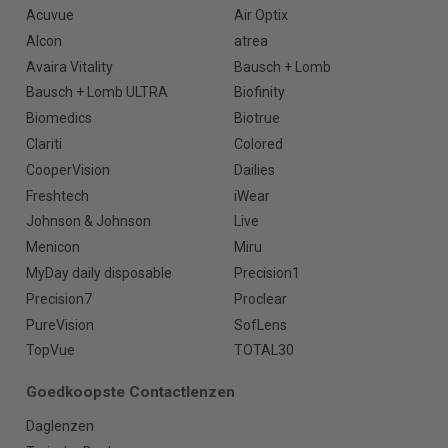
Acuvue
Air Optix
Alcon
atrea
Avaira Vitality
Bausch + Lomb
Bausch + Lomb ULTRA
Biofinity
Biomedics
Biotrue
Clariti
Colored
CooperVision
Dailies
Freshtech
iWear
Johnson & Johnson
Live
Menicon
Miru
MyDay daily disposable
Precision1
Precision7
Proclear
PureVision
SofLens
TopVue
TOTAL30
Goedkoopste Contactlenzen
Daglenzen