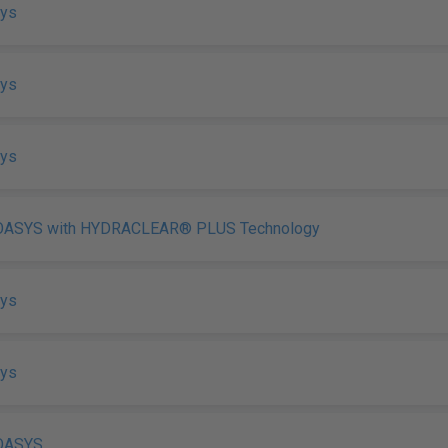
sys
sys
sys
ASYS with HYDRACLEAR® PLUS Technology
sys
sys
OASYS