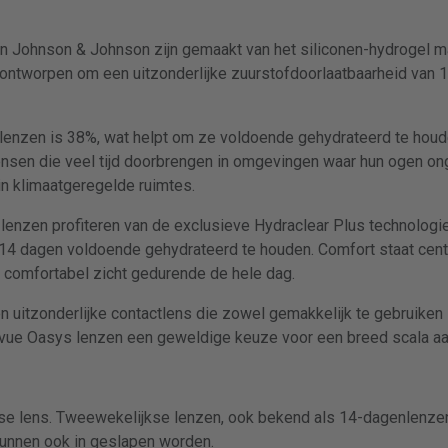
 Johnson & Johnson zijn gemaakt van het siliconen-hydrogel ma
ontworpen om een uitzonderlijke zuurstofdoorlaatbaarheid van 1
enzen is 38%, wat helpt om ze voldoende gehydrateerd te houde
sen die veel tijd doorbrengen in omgevingen waar hun ogen on
in klimaatgeregelde ruimtes.
nzen profiteren van de exclusieve Hydraclear Plus technologie
14 dagen voldoende gehydrateerd te houden. Comfort staat centr
 comfortabel zicht gedurende de hele dag.
itzonderlijke contactlens die zowel gemakkelijk te gebruiken i
uvue Oasys lenzen een geweldige keuze voor een breed scala aa
se lens. Tweewekelijkse lenzen, ook bekend als 14-dagenlenze
unnen ook in geslapen worden.