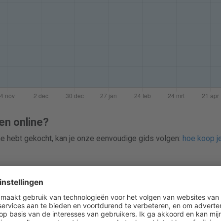
en online?
ine hebt gekocht, kan je onze eenvoudige gids volgen:
hoe koop j
en verpakkingen van 6, 12 of 24 contactlenzen. Op dit moment is
tot 42%.
ergelijken vóór je Acuvue Oasys online koopt. Lenspricer volgt dag