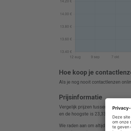
Hoe koop je contactlenz
Als je nog nooit contactlenzen onl
Prijsinformatie
Vergelijk prijzen tussen 7 winkels 
en de hoogste is 23,33 €. Bespaar 
We raden aan om altijd prijzen te v