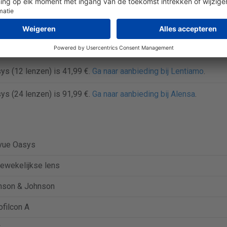
lijk scherpe prijzen vindt en bespaart op contactlenzen.
zen met 6, 12 of 24 contactlenzen.
ys (6 lenzen) is 20,39 €.
Ga naar aanbieding bij Lentiamo
.
ys (12 lenzen) is 41,99 €.
Ga naar aanbieding bij Lentiamo
.
ys (24 lenzen) is 91,99 €.
Ga naar aanbieding bij Alensa
.
vue Oasys
ewekelijkse lens
nson & Johnson
filcon A