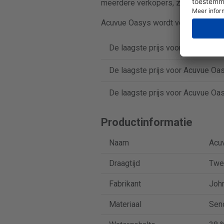
meerdere verkopers, zodat je makke
Acuvue Oasys wordt verkocht in do
De laagste prijs voor Acuvue Oas
De laagste prijs voor Acuvue Oas
De laagste prijs voor Acuvue Oas
Productinformatie
Naam
Acu
Draagtijd
Twe
Fabrikant
Joh
Materiaal
Seno