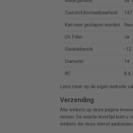
Watergehalte
38 
Zuurstofdoorlaatbaarheid
147
Kan mee geslapen worden
Nee
UV Filter
Ja
Sterktebereik
-12 
Diameter
14
BC
8.4,
Lees meer op de eigen website van
Verzending
Alle winkels op deze pagina leveren
nemen. De exacte levertijd kunt u v
winkels die deze dienst aanbieden