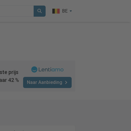
BE
te prijs
aar 42 %
Naar Aanbieding