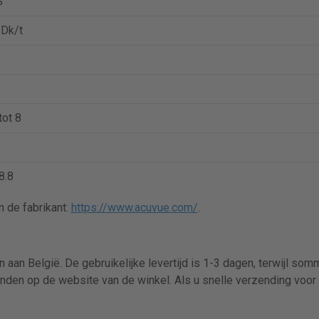
%
 Dk/t
tot 8
 8.8
 de fabrikant:
https://www.acuvue.com/
.
 aan België. De gebruikelijke levertijd is 1-3 dagen, terwijl so
inden op de website van de winkel. Als u snelle verzending voor 
.