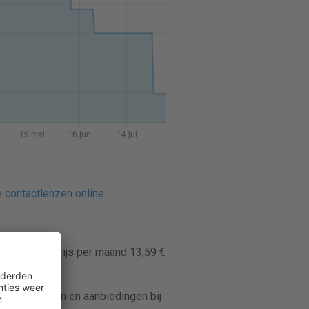
e contactlenzen online
.
 de laagste prijs per maand 13,59 €
elijks prijzen en aanbiedingen bij