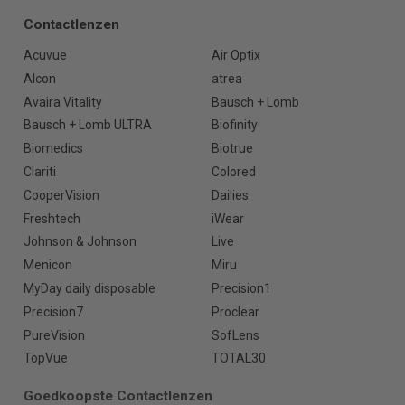
Contactlenzen
Acuvue
Air Optix
Alcon
atrea
Avaira Vitality
Bausch + Lomb
Bausch + Lomb ULTRA
Biofinity
Biomedics
Biotrue
Clariti
Colored
CooperVision
Dailies
Freshtech
iWear
Johnson & Johnson
Live
Menicon
Miru
MyDay daily disposable
Precision1
Precision7
Proclear
PureVision
SofLens
TopVue
TOTAL30
Goedkoopste Contactlenzen