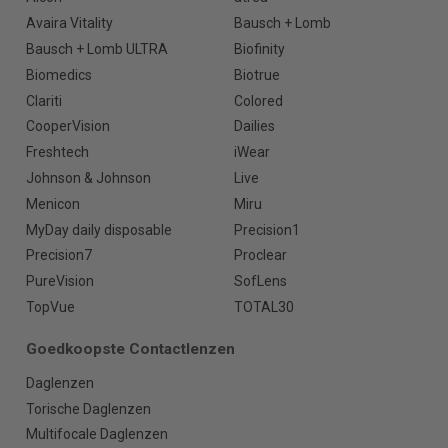
Avaira Vitality
Bausch + Lomb
Bausch + Lomb ULTRA
Biofinity
Biomedics
Biotrue
Clariti
Colored
CooperVision
Dailies
Freshtech
iWear
Johnson & Johnson
Live
Menicon
Miru
MyDay daily disposable
Precision1
Precision7
Proclear
PureVision
SofLens
TopVue
TOTAL30
Goedkoopste Contactlenzen
Daglenzen
Torische Daglenzen
Multifocale Daglenzen