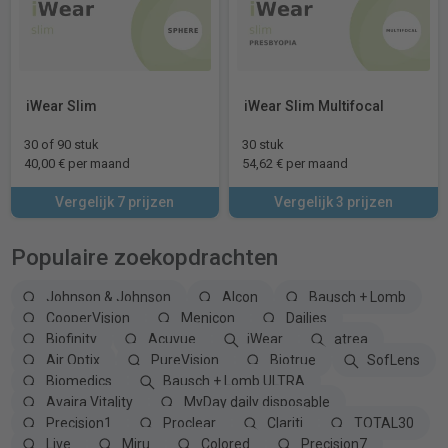
iWear Slim
iWear Slim Multifocal
30 of 90 stuk
30 stuk
40,00 € per maand
54,62 € per maand
Vergelijk 7 prijzen
Vergelijk 3 prijzen
Populaire zoekopdrachten
Johnson & Johnson
Alcon
Bausch + Lomb
CooperVision
Menicon
Dailies
Biofinity
Acuvue
iWear
atrea
Air Optix
PureVision
Biotrue
SofLens
Biomedics
Bausch + Lomb ULTRA
Avaira Vitality
MyDay daily disposable
Precision1
Proclear
Clariti
TOTAL30
Live
Miru
Colored
Precision7