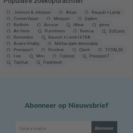
Populaire zoekopdrachten
Johnson & Johnson
Alcon
Bausch + Lomb
CooperVision
Menicon
Dailies
Biofinity
Acuvue
iWear
atrea
Air Optix
PureVision
Biotrue
SofLens
Biomedics
Bausch + Lomb ULTRA
Avaira Vitality
MyDay daily disposable
Precision1
Proclear
Clariti
TOTAL30
Live
Miru
Colored
Precision7
TopVue
Freshtech
Abonneer op Nieuwsbrief
Abonneer