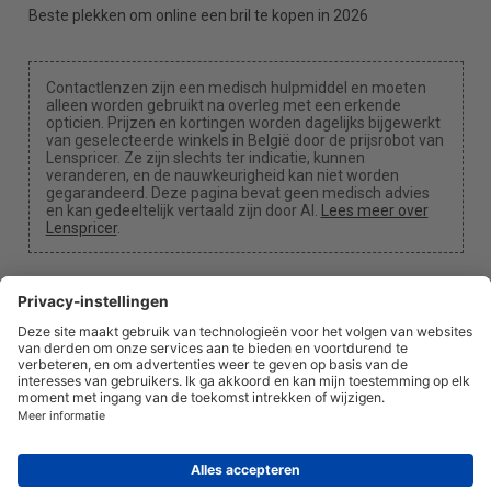
Beste plekken om online een bril te kopen in 2026
Contactlenzen zijn een medisch hulpmiddel en moeten
alleen worden gebruikt na overleg met een erkende
opticien. Prijzen en kortingen worden dagelijks bijgewerkt
van geselecteerde winkels in België door de prijsrobot van
Lenspricer. Ze zijn slechts ter indicatie, kunnen
veranderen, en de nauwkeurigheid kan niet worden
gegarandeerd. Deze pagina bevat geen medisch advies
en kan gedeeltelijk vertaald zijn door AI.
Lees meer over
Lenspricer
.
Cookie-instellingen
We kunnen een commissie ontvangen als je een van
onze links gebruikt voor een aankoop.
Over ons
Nieuws
Informatie
Privacybeleid
Juridisch
info@lenspricer.be