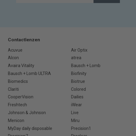
Contactlenzen
Acuvue
Air Optix
Alcon
atrea
Avaira Vitality
Bausch + Lomb
Bausch + Lomb ULTRA
Biofinity
Biomedics
Biotrue
Clariti
Colored
CooperVision
Dailies
Freshtech
iWear
Johnson & Johnson
Live
Menicon
Miru
MyDay daily disposable
Precision1