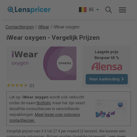
BE
Contactlenzen
/
iWear
/
iWear oxygen
iWear oxygen - Vergelijk Prijzen
Laagste prijs
Bespaar 65 %
Naar Aanbieding
(2)
Let op:
iWear oxygen
wordt ook verkocht
onder de naam
Biofinity
, maar het zijn exact
dezelfde contactlenzen in verschillende
verpakkingen.
Meer lezen over opticiens
contactlenzen.
Vergelijk prijzen van 9 € tot 27 € per maand (2 lenzen). We kunnen een
commissie ontvangen. Prijzen worden dagelijks bijgewerkt.
Lees meer
.