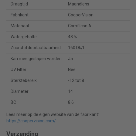
Draagtijd
Maandlens
Fabrikant
CooperVision
Materiaal
Comfilcon A
Watergehalte
48 %
Zuurstofdoorlaatbaarheid
160 Dk/t
Kan mee geslapen worden
Ja
UV Filter
Nee
Sterktebereik
-12 tot 8
Diameter
14
BC
8.6
Lees meer op de eigen website van de fabrikant:
https://coopervision.com/
.
Verzending