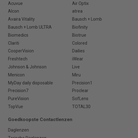
Acuvue
Air Optix
Alcon
atrea
Avaira Vitality
Bausch + Lomb
Bausch + Lomb ULTRA
Biofinity
Biomedics
Biotrue
Clariti
Colored
CooperVision
Dailies
Freshtech
iWear
Johnson & Johnson
Live
Menicon
Miru
MyDay daily disposable
Precision1
Precision7
Proclear
PureVision
SofLens
TopVue
TOTAL30
Goedkoopste Contactlenzen
Daglenzen
Torische Daglenzen