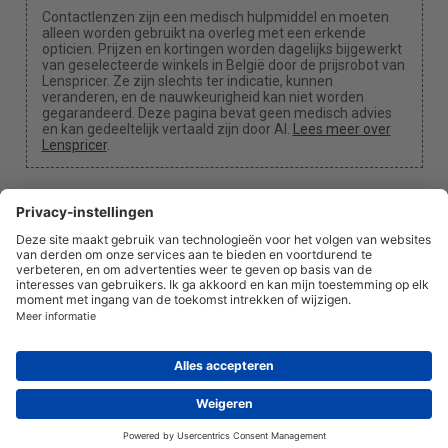
Contactlenzen zijn een medisch hulpmiddel en moeten
alleen worden gebruikt na overleg met een erkende
opticien. Prijzen en kortingen worden dagelijks bijgewerkt
van geselecteerde winkels in België door de prijsrobot van
Lenspricer. Ze zijn slechts ter indicatie, kunnen
veranderen, en de nauwkeurigheid kan niet worden
gegarandeerd. Deze pagina bevat geen medisch advies
en kan gedeeltelijk vertaald zijn door AI.
Lees meer over
Lenspricer
.
Cookie-instellingen
We kunnen een commissie ontvangen als je een van
onze links gebruikt voor een aankoop.
Over ons
Nieuws
Informatie
Privacybeleid
Juridisch
info@lenspricer.be
BE
© 2026
Lenspricer
DK44428156