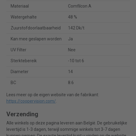
Materiaal
Comfilcon A
Watergehalte
48 %
Zuurstofdoorlaatbaarheid
142 Dk/t
Kan mee geslapen worden
Ja
UV Filter
Nee
Sterktebereik
-10 tot 6
Diameter
14
BC
8.6
Lees meer op de eigen website van de fabrikant:
https://coopervision.com/
.
Verzending
Alle winkels op deze pagina leveren aan België. De gebruikelijke
levertijd is 1-3 dagen, terwijl sommige winkels tot 3-7 dagen
kunnen nemen. De exacte levertijd kunt u vinden op de website