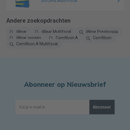
SofLens Multi-Focal
Andere zoekopdrachten
iWear
iWear Multifocal
iWear Presbyopia
iWear oxygen
Comfilcon A
Comfilcon
Comfilcon A Multifocal
Abonneer op Nieuwsbrief
Abonneer