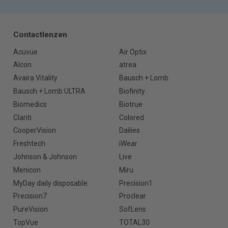
Contactlenzen
Acuvue
Air Optix
Alcon
atrea
Avaira Vitality
Bausch + Lomb
Bausch + Lomb ULTRA
Biofinity
Biomedics
Biotrue
Clariti
Colored
CooperVision
Dailies
Freshtech
iWear
Johnson & Johnson
Live
Menicon
Miru
MyDay daily disposable
Precision1
Precision7
Proclear
PureVision
SofLens
TopVue
TOTAL30