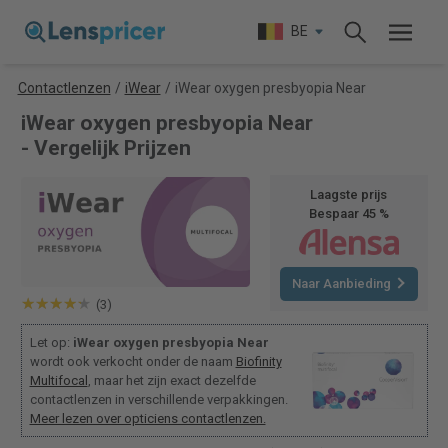
BE
Contactlenzen
/
iWear
/
iWear oxygen presbyopia Near
iWear oxygen presbyopia Near
- Vergelijk Prijzen
Laagste prijs
Bespaar 45 %
Naar Aanbieding
(3)
Let op:
iWear oxygen presbyopia Near
wordt ook verkocht onder de naam
Biofinity
Multifocal
, maar het zijn exact dezelfde
contactlenzen in verschillende verpakkingen.
Meer lezen over opticiens contactlenzen.