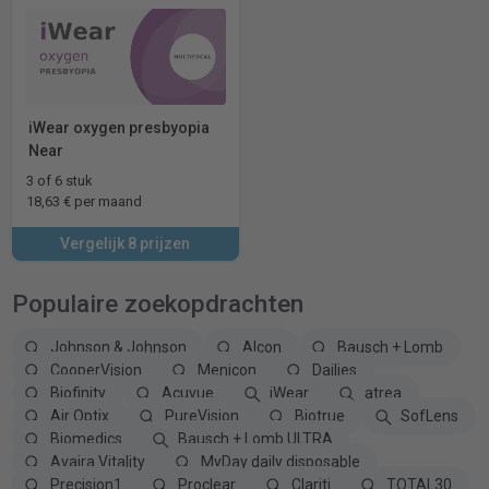
iWear oxygen presbyopia
Near
3 of 6 stuk
18,63 € per maand
Vergelijk 8 prijzen
Populaire zoekopdrachten
Johnson & Johnson
Alcon
Bausch + Lomb
CooperVision
Menicon
Dailies
Biofinity
Acuvue
iWear
atrea
Air Optix
PureVision
Biotrue
SofLens
Biomedics
Bausch + Lomb ULTRA
Avaira Vitality
MyDay daily disposable
Precision1
Proclear
Clariti
TOTAL30