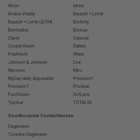
Alcon
atrea
Avaira Vitality
Bausch + Lomb
Bausch + Lomb ULTRA
Biofinity
Biomedics
Biotrue
Clariti
Colored
CooperVision
Dailies
Freshtech
iWear
Johnson & Johnson
Live
Menicon
Miru
MyDay daily disposable
Precision1
Precision7
Proclear
PureVision
SofLens
TopVue
TOTAL30
Goedkoopste Contactlenzen
Daglenzen
Torische Daglenzen