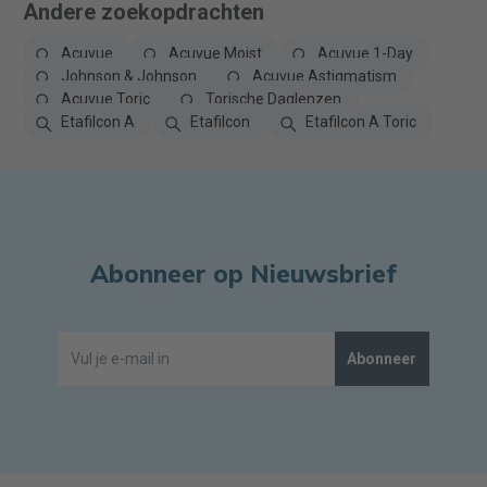
Andere zoekopdrachten
Acuvue
Acuvue Moist
Acuvue 1-Day
Johnson & Johnson
Acuvue Astigmatism
Acuvue Toric
Torische Daglenzen
Etafilcon A
Etafilcon
Etafilcon A Toric
Abonneer op Nieuwsbrief
Abonneer