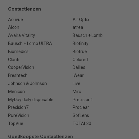
Contactlenzen
Acuvue
Air Optix
Alcon
atrea
Avaira Vitality
Bausch + Lomb
Bausch + Lomb ULTRA
Biofinity
Biomedics
Biotrue
Clariti
Colored
CooperVision
Dailies
Freshtech
iWear
Johnson & Johnson
Live
Menicon
Miru
MyDay daily disposable
Precision1
Precision7
Proclear
PureVision
SofLens
TopVue
TOTAL30
Goedkoopste Contactlenzen