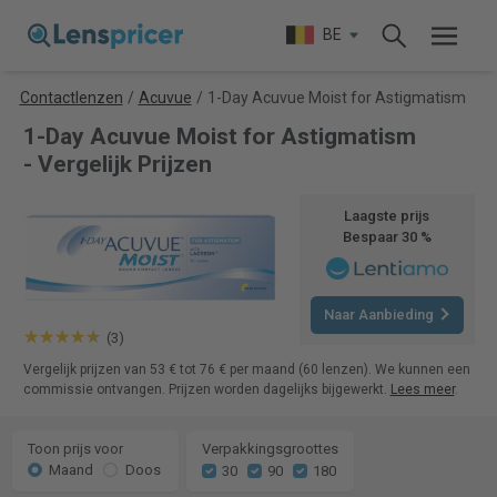
BE
Contactlenzen
/
Acuvue
/
1-Day Acuvue Moist for Astigmatism
1-Day Acuvue Moist for Astigmatism
- Vergelijk Prijzen
Laagste prijs
Bespaar 30 %
Naar Aanbieding
(3)
Vergelijk prijzen van 53 € tot 76 € per maand (60 lenzen). We kunnen een
commissie ontvangen. Prijzen worden dagelijks bijgewerkt.
Lees meer
.
Toon prijs voor
Verpakkingsgroottes
Maand
Doos
30
90
180