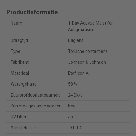
Productinformatie
Naam
1-Day Acuvue Moist for
Astigmatism
Draagtijd
Daglens
Type
Torische contactlens
Fabrikant
Johnson & Johnson
Materiaal
Etafilcon A
Watergehalte
58 %
Zuurstofdoorlaatbaarheid
24 Dk/t
Kan mee geslapen worden
Nee
UV Filter
Ja
Sterktebereik
-9 tot 4