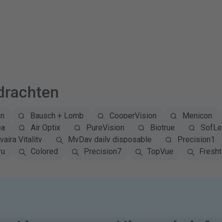
drachten
on
Bausch + Lomb
CooperVision
Menicon
ea
Air Optix
PureVision
Biotrue
SofLe
vaira Vitality
MyDay daily disposable
Precision1
ru
Colored
Precision7
TopVue
Fresh