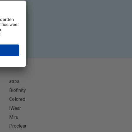
eer
atrea
Biofinity
Colored
iWear
Miru
Proclear