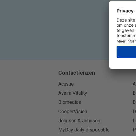
Contactlenzen
Acuvue
A
Avaira Vitality
B
Biomedics
B
CooperVision
D
Johnson & Johnson
L
MyDay daily disposable
P