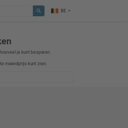
BE
ken
 hoeveel je kunt besparen.
e maandprijs kunt zien.