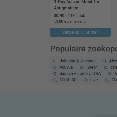
1-Day Acuvue Moist for
Astigmatism
30, 90 of 180 stuk
53,00 € per maand
Vergelijk 13 prijzen
Populaire zoekop
Johnson & Johnson
Alc
Acuvue
iWear
atr
Bausch + Lomb ULTRA
A
TOTAL30
Live
Mi