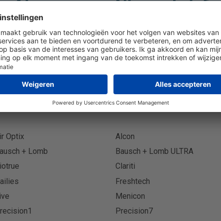
Abonneer op Nieuwsbrief
Abonn
ir Optix
Alcon
ausch + Lomb
Bausch + Lomb ULTRA
iotrue
Clariti
ailies
Freshtech
ive
Menicon
recision1
Precision7