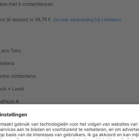
zen met 6 contactlenzen.
ic (6 lenzen) is 38,79 €.
Ga naar aanbieding bij Lentiamo
.
ens Toric
ndlens
sche contactlens
sch + Lomb
afilcon A
%
k/t