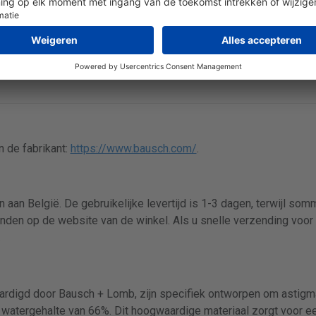
ot 6
 de fabrikant:
https://www.bausch.com/
.
 aan België. De gebruikelijke levertijd is 1-3 dagen, terwijl so
inden op de website van de winkel. Als u snelle verzending voor 
.
ardigd door Bausch + Lomb, zijn specifiek ontworpen om astigma
watergehalte van 66%. Dit hoogwaardige materiaal zorgt voor e