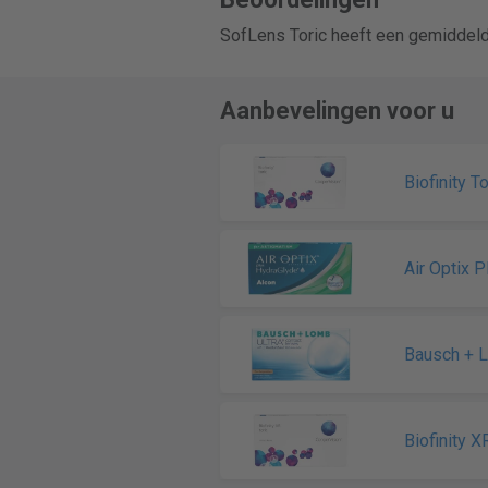
SofLens Toric heeft een gemiddeld
Aanbevelingen voor u
Biofinity To
Air Optix 
Bausch + 
Biofinity X