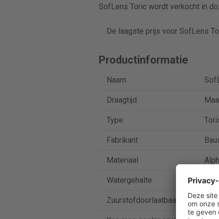
SofLens Toric wordt verkocht in do
De laagste prijs voor SofLens Tor
Productinformatie
Naam
SofL
Draagtijd
Maa
Type
Tori
Fabrikant
Bau
Materiaal
Alph
Watergehalte
66 
Zuurstofdoorlaatbaarheid
32 D