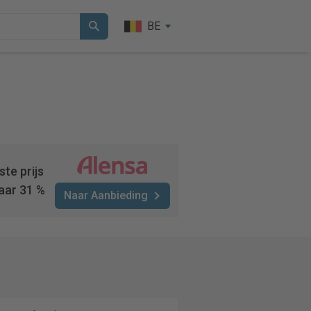
BE
te prijs
aar 31 %
Naar Aanbieding