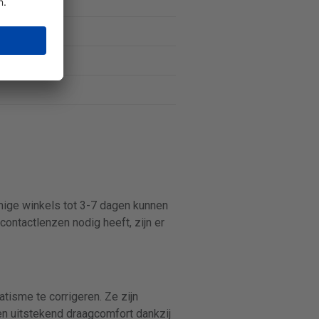
mmige winkels tot 3-7 dagen kunnen
contactlenzen nodig heeft, zijn er
tisme te corrigeren. Ze zijn
en uitstekend draagcomfort dankzij