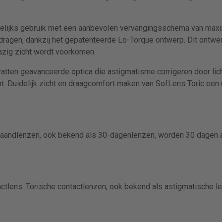
gelijks gebruik met een aanbevolen vervangingsschema van maxi
et dragen, dankzij het gepatenteerde Lo-Torque ontwerp. Dit ontwe
wazig zicht wordt voorkomen.
atten geavanceerde optica die astigmatisme corrigeren door lich
ht. Duidelijk zicht en draagcomfort maken van SofLens Toric een 
Maandlenzen, ook bekend als 30-dagenlenzen, worden 30 dagen 
actlens. Torische contactlenzen, ook bekend als astigmatische 