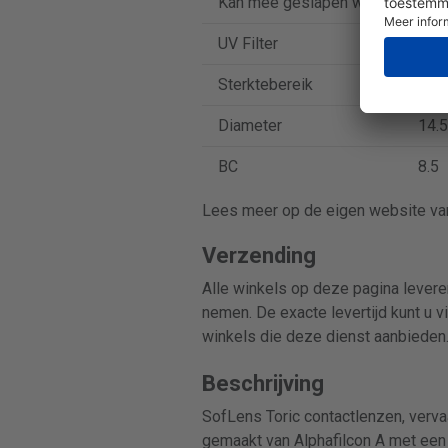
Kan mee geslapen worden
Nee
UV Filter
Nee
Sterktebereik
-9 t
Diameter
14.5
BC
8.5
Lees meer op de eigen website van
Verzending
Alle winkels op deze pagina leveren
nemen. De exacte levertijd kunt u v
winkels die deze dienst aanbieden
Beschrijving
SofLens Toric contactlenzen, verva
gemaakt van Alphafilcon A met een 