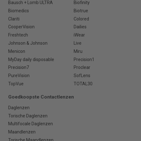
Bausch + Lomb ULTRA
Biofinity
Biomedics
Biotrue
Clariti
Colored
CooperVision
Dailies
Freshtech
iWear
Johnson & Johnson
Live
Menicon
Miru
MyDay daily disposable
Precision1
Precision7
Proclear
PureVision
SofLens
TopVue
TOTAL30
Goedkoopste Contactlenzen
Daglenzen
Torische Daglenzen
Multifocale Daglenzen
Maandlenzen
Torische Maandlenzen