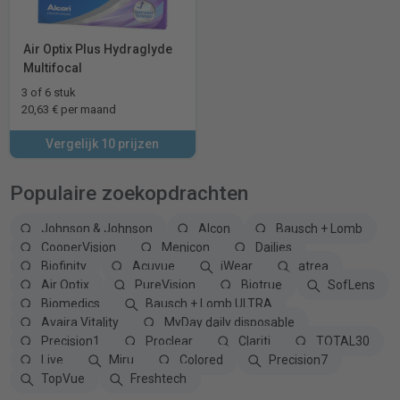
Air Optix Plus Hydraglyde
Multifocal
3 of 6 stuk
20,63 € per maand
Vergelijk 10 prijzen
Populaire zoekopdrachten
Johnson & Johnson
Alcon
Bausch + Lomb
CooperVision
Menicon
Dailies
Biofinity
Acuvue
iWear
atrea
Air Optix
PureVision
Biotrue
SofLens
Biomedics
Bausch + Lomb ULTRA
Avaira Vitality
MyDay daily disposable
Precision1
Proclear
Clariti
TOTAL30
Live
Miru
Colored
Precision7
TopVue
Freshtech