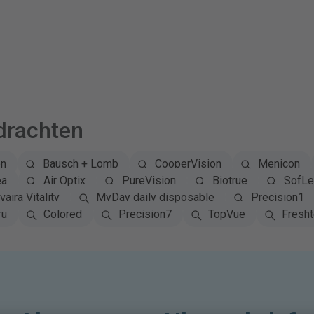
drachten
on
Bausch + Lomb
CooperVision
Menicon
ea
Air Optix
PureVision
Biotrue
SofLe
vaira Vitality
MyDay daily disposable
Precision1
ru
Colored
Precision7
TopVue
Fresh