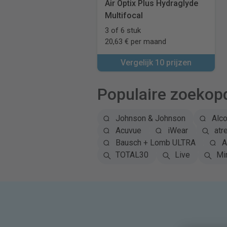
Air Optix Plus Hydraglyde
Multifocal
3 of 6 stuk
20,63 € per maand
Vergelijk 10 prijzen
Populaire zoekop
Johnson & Johnson
Alc
Acuvue
iWear
atr
Bausch + Lomb ULTRA
A
TOTAL30
Live
Mi