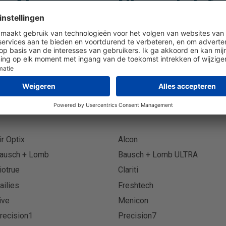
Abonneer op Nieuwsbrief
Abonn
ir Optix
Alcon
ausch + Lomb
Bausch + Lomb ULTRA
iotrue
Clariti
ailies
Freshtech
ive
Menicon
recision1
Precision7