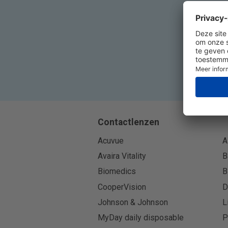
Contactlenzen
Acuvue
A
Avaira Vitality
B
Biomedics
B
CooperVision
D
Johnson & Johnson
L
MyDay daily disposable
P