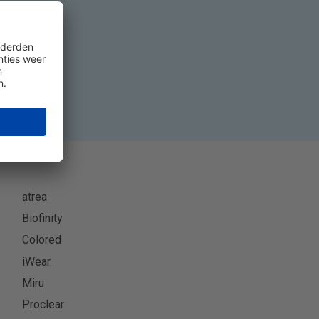
eer
atrea
Biofinity
Colored
iWear
Miru
Proclear