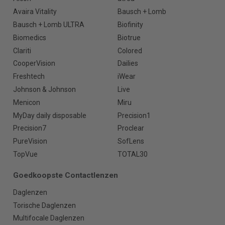
Avaira Vitality
Bausch + Lomb
Bausch + Lomb ULTRA
Biofinity
Biomedics
Biotrue
Clariti
Colored
CooperVision
Dailies
Freshtech
iWear
Johnson & Johnson
Live
Menicon
Miru
MyDay daily disposable
Precision1
Precision7
Proclear
PureVision
SofLens
TopVue
TOTAL30
Goedkoopste Contactlenzen
Daglenzen
Torische Daglenzen
Multifocale Daglenzen