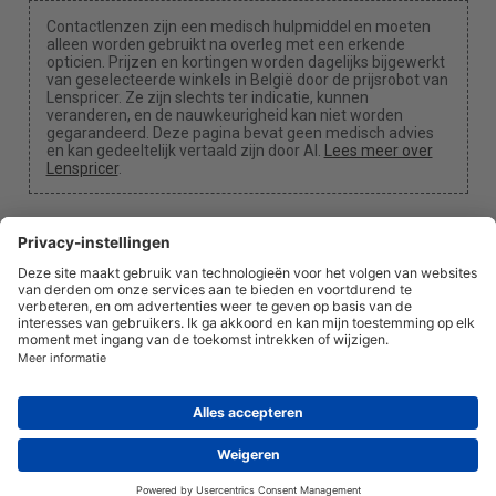
Contactlenzen zijn een medisch hulpmiddel en moeten
alleen worden gebruikt na overleg met een erkende
opticien. Prijzen en kortingen worden dagelijks bijgewerkt
van geselecteerde winkels in België door de prijsrobot van
Lenspricer. Ze zijn slechts ter indicatie, kunnen
veranderen, en de nauwkeurigheid kan niet worden
gegarandeerd. Deze pagina bevat geen medisch advies
en kan gedeeltelijk vertaald zijn door AI.
Lees meer over
Lenspricer
.
Cookie-instellingen
We kunnen een commissie ontvangen als je een van
onze links gebruikt voor een aankoop.
Over ons
Nieuws
Informatie
Privacybeleid
Juridisch
info@lenspricer.be
BE
© 2026
Lenspricer
DK44428156