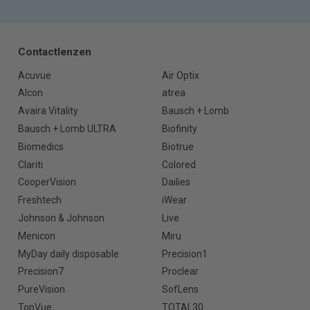
Contactlenzen
Acuvue
Air Optix
Alcon
atrea
Avaira Vitality
Bausch + Lomb
Bausch + Lomb ULTRA
Biofinity
Biomedics
Biotrue
Clariti
Colored
CooperVision
Dailies
Freshtech
iWear
Johnson & Johnson
Live
Menicon
Miru
MyDay daily disposable
Precision1
Precision7
Proclear
PureVision
SofLens
TopVue
TOTAL30