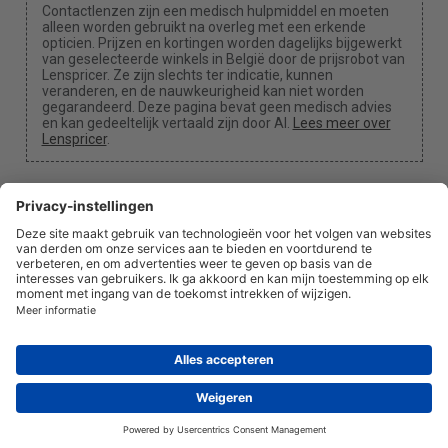
Contactlenzen zijn een medisch hulpmiddel en moeten
alleen worden gebruikt na overleg met een erkende
opticien. Prijzen en kortingen worden dagelijks bijgewerkt
van geselecteerde winkels in België door de prijsrobot van
Lenspricer. Ze zijn slechts ter indicatie, kunnen
veranderen, en de nauwkeurigheid kan niet worden
gegarandeerd. Deze pagina bevat geen medisch advies
en kan gedeeltelijk vertaald zijn door AI.
Lees meer over
Lenspricer
.
Cookie-instellingen
We kunnen een commissie ontvangen als je een van
onze links gebruikt voor een aankoop.
Over ons
Nieuws
Informatie
Privacybeleid
Juridisch
info@lenspricer.be
BE
© 2026
Lenspricer
DK44428156