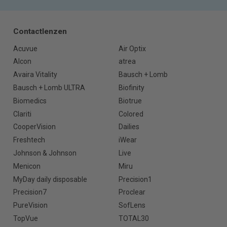
Contactlenzen
Acuvue
Air Optix
Alcon
atrea
Avaira Vitality
Bausch + Lomb
Bausch + Lomb ULTRA
Biofinity
Biomedics
Biotrue
Clariti
Colored
CooperVision
Dailies
Freshtech
iWear
Johnson & Johnson
Live
Menicon
Miru
MyDay daily disposable
Precision1
Precision7
Proclear
PureVision
SofLens
TopVue
TOTAL30