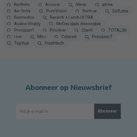
Biofinity
Acuvue
iWear
atrea
Air Optix
PureVision
Biotrue
SofLens
Biomedics
Bausch + Lomb ULTRA
Avaira Vitality
MyDay daily disposable
Precision1
Proclear
Clariti
TOTAL30
Live
Miru
Colored
Precision7
TopVue
Freshtech
Abonneer op Nieuwsbrief
Abonneer