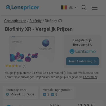
BE
Contactlenzen
/
Biofinity
/
Biofinity XR
Biofinity XR - Vergelijk Prijzen
Laagste prijs
Bespaar 48 %
Naar Aanbieding
(3)
Vergelijk prijzen van 11 € tot 22 € per maand (2 lenzen). We kunnen een
commissie ontvangen. Prijzen worden dagelijks bijgewerkt.
Lees meer
.
Toon prijs voor
Verpakkingsgroottes
Maand
Doos
3
6
11,33 €
6 stuk