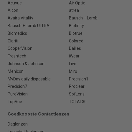
Acuvue
Air Optix
Alcon
atrea
Avaira Vitality
Bausch + Lomb
Bausch + Lomb ULTRA
Biofinity
Biomedics
Biotrue
Clariti
Colored
CooperVision
Dailies
Freshtech
iWear
Johnson & Johnson
Live
Menicon
Miru
MyDay daily disposable
Precision1
Precision7
Proclear
PureVision
SofLens
TopVue
TOTAL30
Goedkoopste Contactlenzen
Daglenzen
Torische Daglenzen