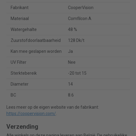
Fabrikant
CooperVision
Materiaal
Comfilcon A
Watergehalte
48 %
Zuurstofdoorlaatbaarheid
128 Dk/t
Kan mee geslapen worden
Ja
UV Filter
Nee
Sterktebereik
-20 tot 15
Diameter
14
BC
8.6
Lees meer op de eigen website van de fabrikant:
https://coopervision.com/
.
Verzending
Alle winkels op deze pagina leveren aan België. De gebruikelijke