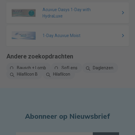
Acuvue Oasys 1-Day with
HydraLuxe
1-Day Acuvue Moist
Andere zoekopdrachten
Bausch + Lomb
SofLens
Daglenzen
Hilafilcon B
Hilafilcon
Abonneer op Nieuwsbrief