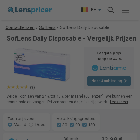
BE
Contactlenzen
/
SofLens
/
SofLens Daily Disposable
SofLens Daily Disposable - Vergelijk Prijzen
Laagste prijs
Bespaar 47 %
Naar Aanbieding
(3)
Vergelijk prijzen van 24 € tot 45 € per maand (60 lenzen). We kunnen een
commissie ontvangen. Prijzen worden dagelijks bijgewerkt.
Lees meer
.
Toon prijs voor
Verpakkingsgroottes
Maand
Doos
30
90
180
23,98 €
30 stuk