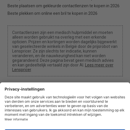
Beste plaatsen om gekleurde contactlenzen te kopen in 2026
Beste plekken om online een bril te kopen in 2026
Contactlenzen zijn een medisch hulpmiddel en moeten
alleen worden gebruikt na overleg met een erkende
opticien. Prijzen en kortingen worden dagelijks bijgewerkt
van geselecteerde winkels in België door de prijsrobot van
Lenspricer. Ze zijn slechts ter indicatie, kunnen
veranderen, en de nauwkeurigheid kan niet worden
gegarandeerd. Deze pagina bevat geen medisch advies
en kan gedeeltelijk vertaald zijn door AI.
Lees meer over
Lenspricer
.
Cookie-instellingen
We kunnen een commissie ontvangen als je een van
onze links gebruikt voor een aankoop.