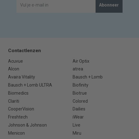
Abonneer
Contactlenzen
Acuvue
Air Optix
Alcon
atrea
Avaira Vitality
Bausch + Lomb
Bausch + Lomb ULTRA
Biofinity
Biomedics
Biotrue
Clariti
Colored
CooperVision
Dailies
Freshtech
iWear
Johnson & Johnson
Live
Menicon
Miru