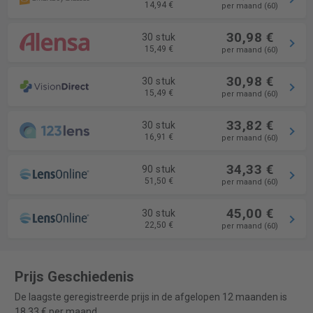
14,94 €
per maand (60)
30,98 €
30 stuk
15,49 €
per maand (60)
30,98 €
30 stuk
15,49 €
per maand (60)
33,82 €
30 stuk
16,91 €
per maand (60)
34,33 €
90 stuk
51,50 €
per maand (60)
45,00 €
30 stuk
22,50 €
per maand (60)
Prijs Geschiedenis
De laagste geregistreerde prijs in de afgelopen 12 maanden is
18,33 € per maand.