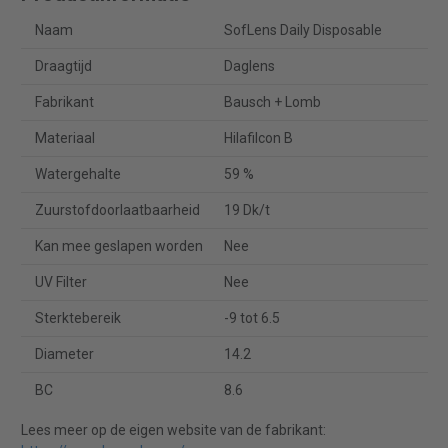
Naam
SofLens Daily Disposable
Draagtijd
Daglens
Fabrikant
Bausch + Lomb
Materiaal
Hilafilcon B
Watergehalte
59 %
Zuurstofdoorlaatbaarheid
19 Dk/t
Kan mee geslapen worden
Nee
UV Filter
Nee
Sterktebereik
-9 tot 6.5
Diameter
14.2
BC
8.6
Lees meer op de eigen website van de fabrikant: