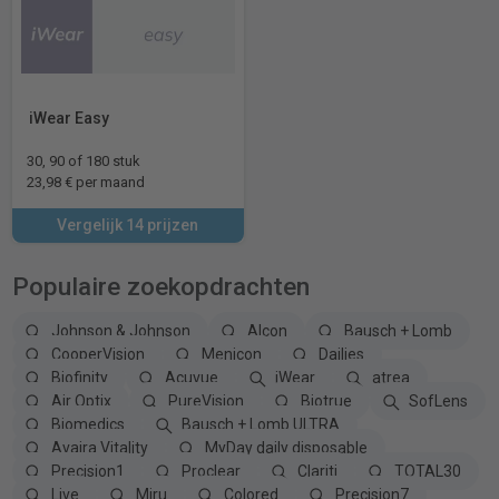
iWear Easy
30, 90 of 180 stuk
23,98 € per maand
Vergelijk 14 prijzen
Populaire zoekopdrachten
Johnson & Johnson
Alcon
Bausch + Lomb
CooperVision
Menicon
Dailies
Biofinity
Acuvue
iWear
atrea
Air Optix
PureVision
Biotrue
SofLens
Biomedics
Bausch + Lomb ULTRA
Avaira Vitality
MyDay daily disposable
Precision1
Proclear
Clariti
TOTAL30
Live
Miru
Colored
Precision7