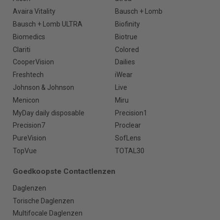
Avaira Vitality
Bausch + Lomb
Bausch + Lomb ULTRA
Biofinity
Biomedics
Biotrue
Clariti
Colored
CooperVision
Dailies
Freshtech
iWear
Johnson & Johnson
Live
Menicon
Miru
MyDay daily disposable
Precision1
Precision7
Proclear
PureVision
SofLens
TopVue
TOTAL30
Goedkoopste Contactlenzen
Daglenzen
Torische Daglenzen
Multifocale Daglenzen