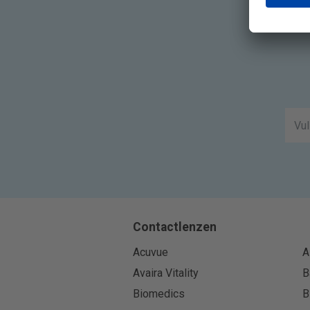
Contactlenzen
Acuvue
A
Avaira Vitality
B
Biomedics
B