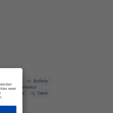
Dailies
Biofinity
ns
Biomedics
Proclear
Clariti
tech