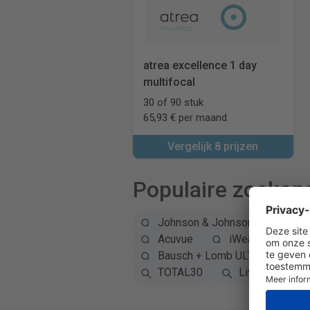
atrea excellence 1 day
multifocal
30 of 90 stuk
65,93 € per maand
Vergelijk 8 prijzen
Populaire zoekop
Johnson & Johnson
Alc
Acuvue
iWear
atr
Bausch + Lomb ULTRA
A
TOTAL30
Live
Mi