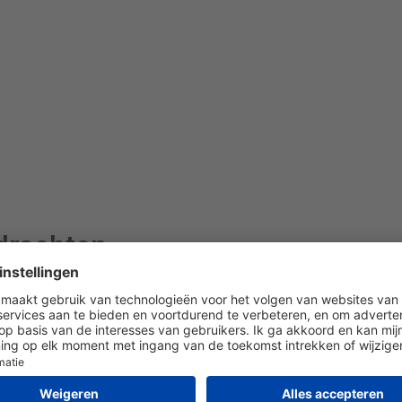
drachten
on
Bausch + Lomb
CooperVision
Menicon
ea
Air Optix
PureVision
Biotrue
SofLe
vaira Vitality
MyDay daily disposable
Precision1
ru
Colored
Precision7
TopVue
Fresh