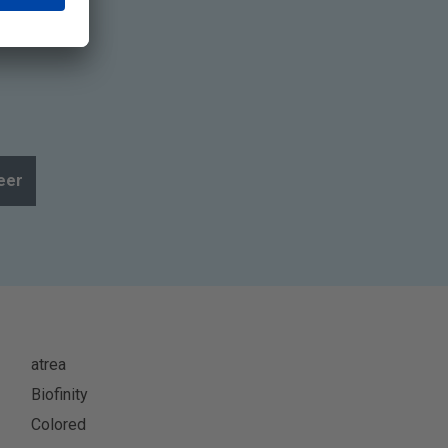
eer
atrea
Biofinity
Colored