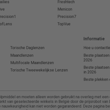
ailies
Freshtech
ive
Menicon
recision1
Precision7
ofLens
TopVue
Informatie
Torische Daglenzen
Hoe u contactle
Maandlenzen
Beste plaatsen
2026
Multifocale Maandlenzen
Beste plaatsen
Torische Tweewekelijkse Lenzen
in 2026
Beste plekken o
lpmiddel en moeten alleen worden gebruikt na overleg met een e
rkt van geselecteerde winkels in België door de prijsrobot van L
 de nauwkeurigheid kan niet worden gegarandeerd. Deze pagina b