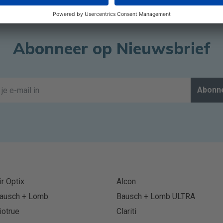
Abonneer op Nieuwsbrief
Abonn
ir Optix
Alcon
ausch + Lomb
Bausch + Lomb ULTRA
iotrue
Clariti