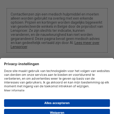
Contactlenzen zijn een medisch hulpmiddel en moeten
alleen worden gebruikt na overleg met een erkende
opticien. Prijzen en kortingen worden dagelijks bijgewerkt
van geselecteerde winkels in België door de prijsrobot van
Lenspricer. Ze zijn slechts ter indicatie, kunnen
veranderen, en de nauwkeurigheid kan niet worden
gegarandeerd. Deze pagina bevat geen medisch advies
en kan gedeeltelijk vertaald zijn door AI.
Lees meer over
Lenspricer
.
Cookie-instellingen
We kunnen een commissie ontvangen als je een van
onze links gebruikt voor een aankoop.
Over ons
Nieuws
Informatie
Privacybeleid
Juridisch
info@lenspricer.be
BE
© 2026
Lenspricer
DK44428156