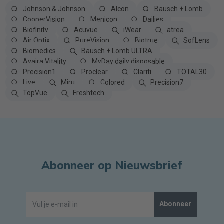
Johnson & Johnson
Alcon
Bausch + Lomb
CooperVision
Menicon
Dailies
Biofinity
Acuvue
iWear
atrea
Air Optix
PureVision
Biotrue
SofLens
Biomedics
Bausch + Lomb ULTRA
Avaira Vitality
MyDay daily disposable
Precision1
Proclear
Clariti
TOTAL30
Live
Miru
Colored
Precision7
TopVue
Freshtech
Abonneer op Nieuwsbrief
Abonneer