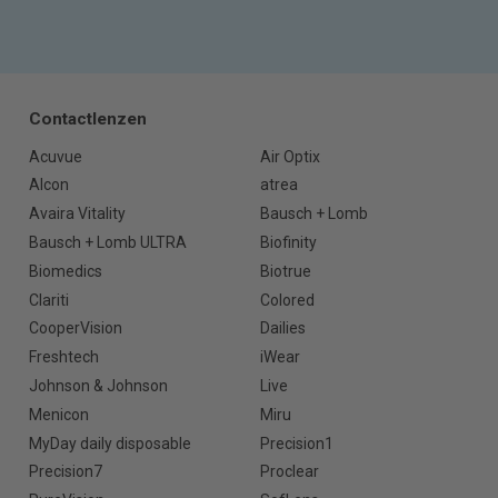
Contactlenzen
Acuvue
Air Optix
Alcon
atrea
Avaira Vitality
Bausch + Lomb
Bausch + Lomb ULTRA
Biofinity
Biomedics
Biotrue
Clariti
Colored
CooperVision
Dailies
Freshtech
iWear
Johnson & Johnson
Live
Menicon
Miru
MyDay daily disposable
Precision1
Precision7
Proclear