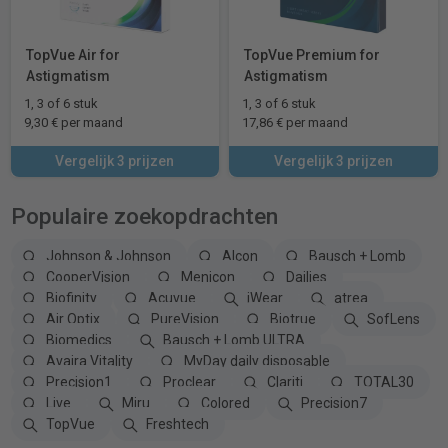
TopVue Air for
TopVue Premium for
Astigmatism
Astigmatism
1, 3 of 6 stuk
1, 3 of 6 stuk
9,30 € per maand
17,86 € per maand
Vergelijk 3 prijzen
Vergelijk 3 prijzen
Populaire zoekopdrachten
Johnson & Johnson
Alcon
Bausch + Lomb
CooperVision
Menicon
Dailies
Biofinity
Acuvue
iWear
atrea
Air Optix
PureVision
Biotrue
SofLens
Biomedics
Bausch + Lomb ULTRA
Avaira Vitality
MyDay daily disposable
Precision1
Proclear
Clariti
TOTAL30
Live
Miru
Colored
Precision7
TopVue
Freshtech