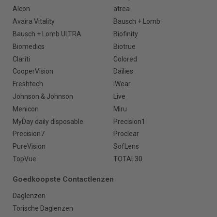
Alcon
atrea
Avaira Vitality
Bausch + Lomb
Bausch + Lomb ULTRA
Biofinity
Biomedics
Biotrue
Clariti
Colored
CooperVision
Dailies
Freshtech
iWear
Johnson & Johnson
Live
Menicon
Miru
MyDay daily disposable
Precision1
Precision7
Proclear
PureVision
SofLens
TopVue
TOTAL30
Goedkoopste Contactlenzen
Daglenzen
Torische Daglenzen