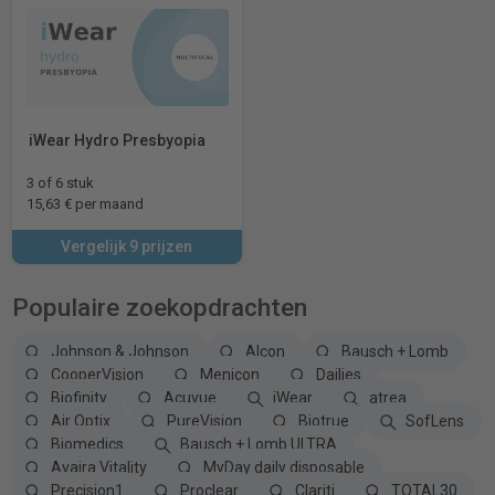
iWear Hydro Presbyopia
3 of 6 stuk
15,63 € per maand
Vergelijk 9 prijzen
Populaire zoekopdrachten
Johnson & Johnson
Alcon
Bausch + Lomb
CooperVision
Menicon
Dailies
Biofinity
Acuvue
iWear
atrea
Air Optix
PureVision
Biotrue
SofLens
Biomedics
Bausch + Lomb ULTRA
Avaira Vitality
MyDay daily disposable
Precision1
Proclear
Clariti
TOTAL30