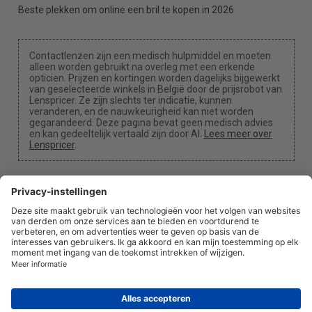
Beste plekken om online een bril te kopen in 2026
Contactlenzen zijn een medisch hulpmiddel en moeten
alleen worden gebruikt na overleg met een erkende
opticien. Prijzen en kortingen worden dagelijks bijgewerkt
van geselecteerde winkels in België door de prijsrobot van
Lenspricer. Ze zijn slechts ter indicatie, kunnen
veranderen, en de nauwkeurigheid kan niet worden
gegarandeerd. Deze pagina bevat geen medisch advies
en kan gedeeltelijk vertaald zijn door AI.
Lees meer over
Lenspricer
.
Cookie-instellingen
We kunnen een commissie ontvangen als je een van
onze links gebruikt voor een aankoop.
Over ons
Nieuws
Informatie
Privacybeleid
Juridisch
info@lenspricer.be