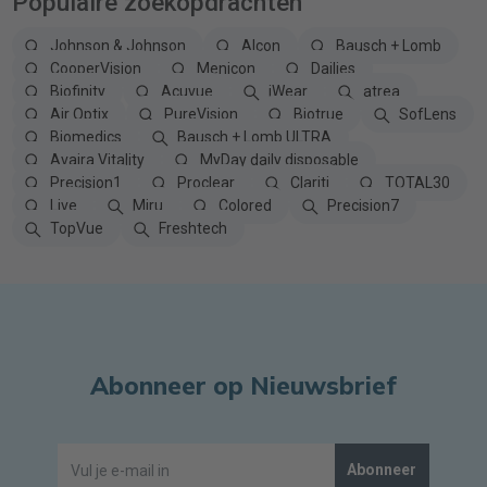
Populaire zoekopdrachten
Johnson & Johnson
Alcon
Bausch + Lomb
CooperVision
Menicon
Dailies
Biofinity
Acuvue
iWear
atrea
Air Optix
PureVision
Biotrue
SofLens
Biomedics
Bausch + Lomb ULTRA
Avaira Vitality
MyDay daily disposable
Precision1
Proclear
Clariti
TOTAL30
Live
Miru
Colored
Precision7
TopVue
Freshtech
Abonneer op Nieuwsbrief
Abonneer