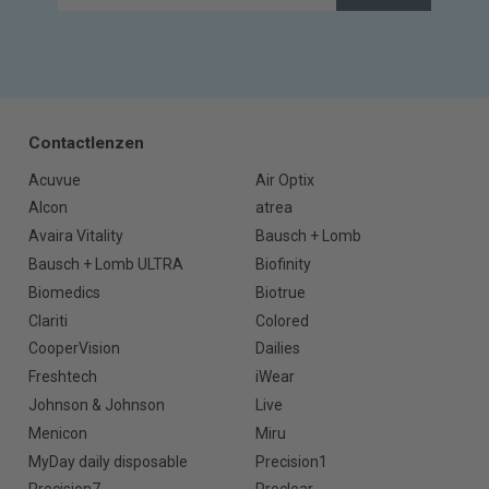
Contactlenzen
Acuvue
Air Optix
Alcon
atrea
Avaira Vitality
Bausch + Lomb
Bausch + Lomb ULTRA
Biofinity
Biomedics
Biotrue
Clariti
Colored
CooperVision
Dailies
Freshtech
iWear
Johnson & Johnson
Live
Menicon
Miru
MyDay daily disposable
Precision1