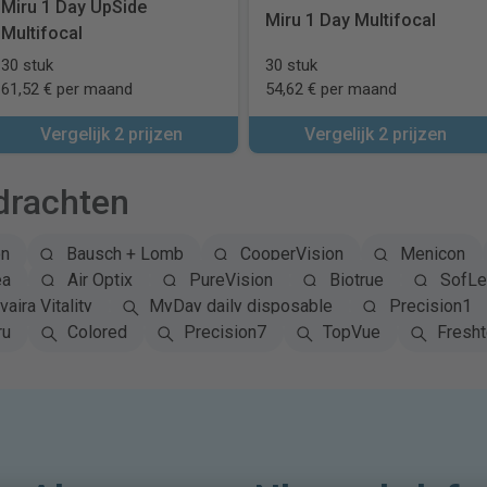
Miru 1 Day UpSide
Miru 1 Day Multifocal
Multifocal
30 stuk
30 stuk
61,52 € per maand
54,62 € per maand
Vergelijk 2 prijzen
Vergelijk 2 prijzen
drachten
on
Bausch + Lomb
CooperVision
Menicon
ea
Air Optix
PureVision
Biotrue
SofLe
vaira Vitality
MyDay daily disposable
Precision1
ru
Colored
Precision7
TopVue
Fresh