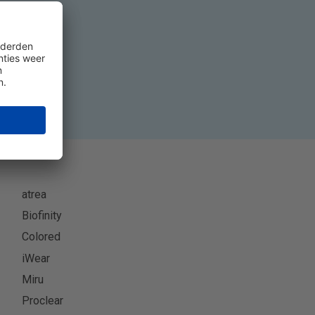
eer
atrea
Biofinity
Colored
iWear
Miru
Proclear