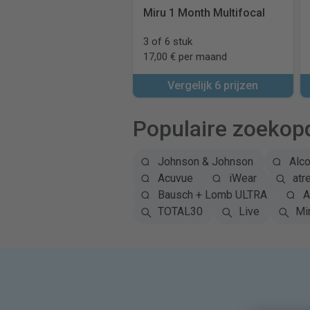
Miru 1 Month Multifocal
3 of 6 stuk
17,00 € per maand
Vergelijk 6 prijzen
Populaire zoekop
Johnson & Johnson
Alc
Acuvue
iWear
atr
Bausch + Lomb ULTRA
A
TOTAL30
Live
Mi