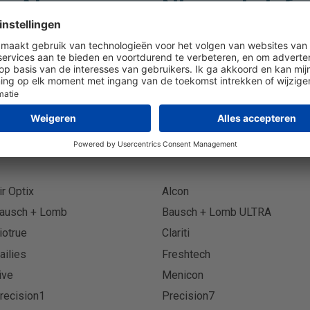
Abonneer op Nieuwsbrief
Abonn
ir Optix
Alcon
ausch + Lomb
Bausch + Lomb ULTRA
iotrue
Clariti
ailies
Freshtech
ive
Menicon
recision1
Precision7