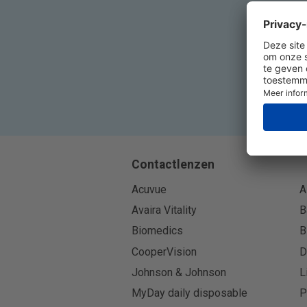
Contactlenzen
Acuvue
A
Avaira Vitality
B
Biomedics
B
CooperVision
D
Johnson & Johnson
L
MyDay daily disposable
P