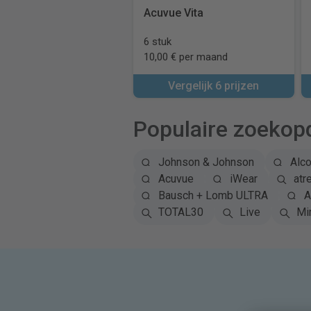
Acuvue Vita
6 stuk
10,00 € per maand
Vergelijk 6 prijzen
Populaire zoekop
Johnson & Johnson
Alc
Acuvue
iWear
atr
Bausch + Lomb ULTRA
A
TOTAL30
Live
Mi