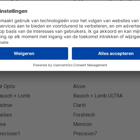
Abonneer op Nieuwsbrief
Abonn
ir Optix
Alcon
ausch + Lomb
Bausch + Lomb ULTRA
iotrue
Clariti
ailies
Freshtech
ive
Menicon
recision1
Precision7