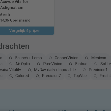
Acuvue Vita for
Astigmatism
6 stuk
14,36 € per maand
Vergelijk 4 prijzen
drachten
on
Bausch + Lomb
CooperVision
Menicon
ea
Air Optix
PureVision
Biotrue
SofLe
vaira Vitality
MyDay daily disposable
Precision1
ru
Colored
Precision7
TopVue
Fresh