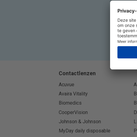
Contactlenzen
Acuvue
A
Avaira Vitality
B
Biomedics
B
CooperVision
D
Johnson & Johnson
L
MyDay daily disposable
P