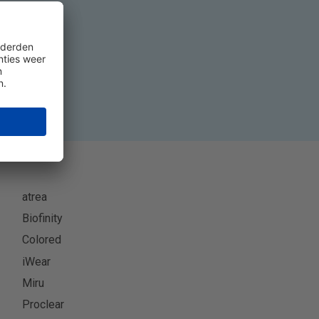
eer
atrea
Biofinity
Colored
iWear
Miru
Proclear