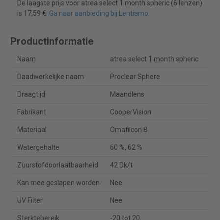
De laagste prijs voor atrea select 1 month spheric (6 lenzen)
is 17,59 €.
Ga naar aanbieding bij Lentiamo
.
Productinformatie
Naam
atrea select 1 month spheric
Daadwerkelijke naam
Proclear Sphere
Draagtijd
Maandlens
Fabrikant
CooperVision
Materiaal
Omafilcon B
Watergehalte
60 %, 62 %
Zuurstofdoorlaatbaarheid
42 Dk/t
Kan mee geslapen worden
Nee
UV Filter
Nee
Sterktebereik
-20 tot 20