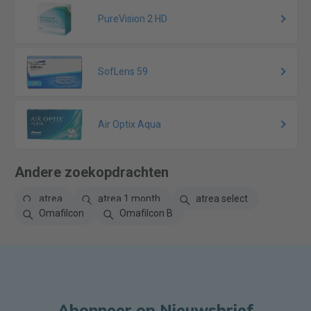
PureVision 2 HD
SofLens 59
Air Optix Aqua
Andere zoekopdrachten
atrea
atrea 1 month
atrea select
Omafilcon
Omafilcon B
Abonneer op Nieuwsbrief