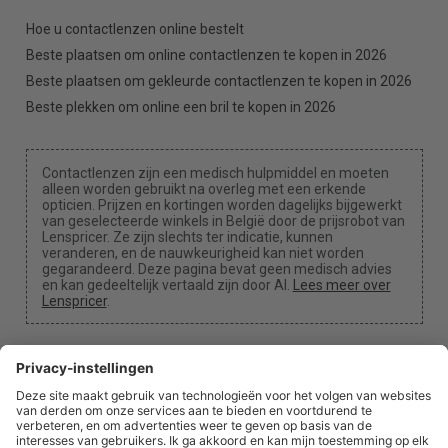
Hoe u contactlenzen online bestelt
Beste plaatsen om online contactlenzen te kopen in 2026
Beste plaatsen om gekleurde contactlenzen te kopen in 2026
Beste plekken om online een bril te kopen in 2026
Contactlenzen zijn een medisch hulpmiddel en moeten
alleen worden gebruikt na overleg met een erkende
opticien. Prijzen en kortingen worden dagelijks bijgewerkt
van geselecteerde winkels in België door de prijsrobot van
Lenspricer. Ze zijn slechts ter indicatie, kunnen
veranderen, en de nauwkeurigheid kan niet worden
gegarandeerd. Deze pagina bevat geen medisch advies
en kan gedeeltelijk vertaald zijn door AI.
Lees meer over
Lenspricer
.
Cookie-instellingen