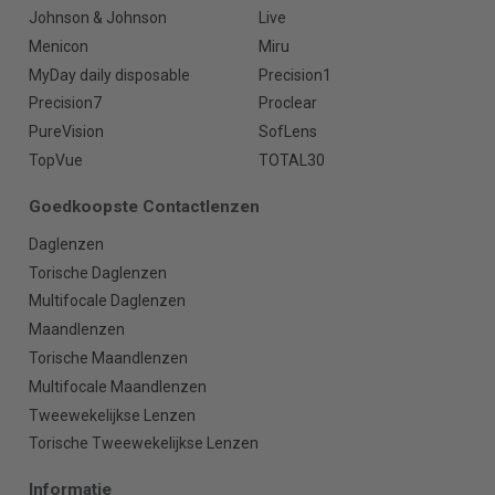
Johnson & Johnson
Live
Menicon
Miru
MyDay daily disposable
Precision1
Precision7
Proclear
PureVision
SofLens
TopVue
TOTAL30
Goedkoopste Contactlenzen
Daglenzen
Torische Daglenzen
Multifocale Daglenzen
Maandlenzen
Torische Maandlenzen
Multifocale Maandlenzen
Tweewekelijkse Lenzen
Torische Tweewekelijkse Lenzen
Informatie