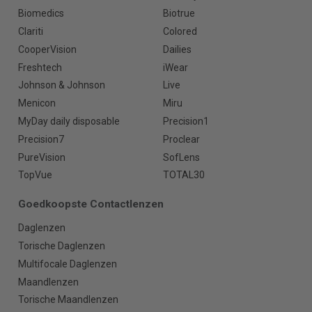
Biomedics
Biotrue
Clariti
Colored
CooperVision
Dailies
Freshtech
iWear
Johnson & Johnson
Live
Menicon
Miru
MyDay daily disposable
Precision1
Precision7
Proclear
PureVision
SofLens
TopVue
TOTAL30
Goedkoopste Contactlenzen
Daglenzen
Torische Daglenzen
Multifocale Daglenzen
Maandlenzen
Torische Maandlenzen