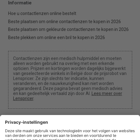
Informatie
Hoe u contactlenzen online bestelt
Beste plaatsen om online contactlenzen te kopen in 2026
Beste plaatsen om gekleurde contactlenzen te kopen in 2026
Beste plekken om online een bril te kopen in 2026
Contactlenzen zijn een medisch hulpmiddel en moeten
alleen worden gebruikt na overleg met een erkende
opticien. Prijzen en kortingen worden dagelijks bijgewerkt
van geselecteerde winkels in België door de prijsrobot van
Lenspricer. Ze zijn slechts ter indicatie, kunnen
veranderen, en de nauwkeurigheid kan niet worden
gegarandeerd. Deze pagina bevat geen medisch advies
en kan gedeeltelijk vertaald zijn door AI.
Lees meer over
Lenspricer
.
Cookie-instellingen