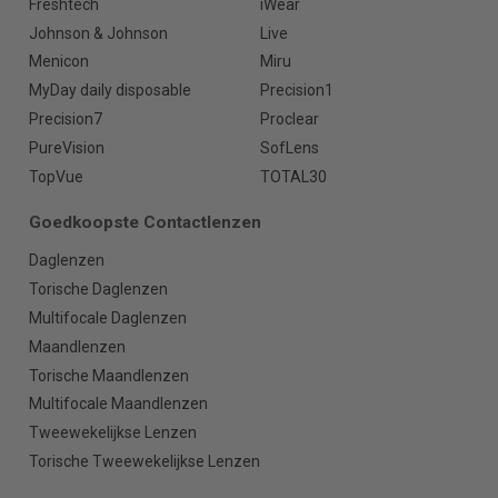
Freshtech
iWear
Johnson & Johnson
Live
Menicon
Miru
MyDay daily disposable
Precision1
Precision7
Proclear
PureVision
SofLens
TopVue
TOTAL30
Goedkoopste Contactlenzen
Daglenzen
Torische Daglenzen
Multifocale Daglenzen
Maandlenzen
Torische Maandlenzen
Multifocale Maandlenzen
Tweewekelijkse Lenzen
Torische Tweewekelijkse Lenzen