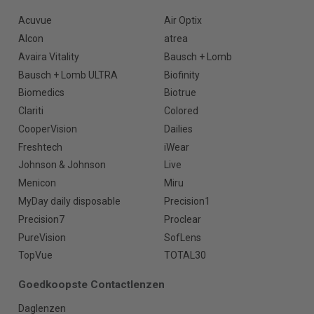
Acuvue
Air Optix
Alcon
atrea
Avaira Vitality
Bausch + Lomb
Bausch + Lomb ULTRA
Biofinity
Biomedics
Biotrue
Clariti
Colored
CooperVision
Dailies
Freshtech
iWear
Johnson & Johnson
Live
Menicon
Miru
MyDay daily disposable
Precision1
Precision7
Proclear
PureVision
SofLens
TopVue
TOTAL30
Goedkoopste Contactlenzen
Daglenzen