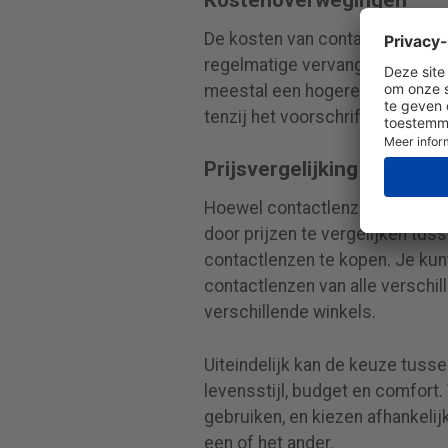
De kosten van contactlenzen 
regelmatige vervanging en de a
meestal een hogere initiële ko
tenzij het voorschrift vaak vera
Prijsvergelijking van Con
Hoewel contactlenzen misschien 
door prijzen te vergelijken tus
contactlenzen te kopen. Je ku
contactlenzen van alle verschil
verschillende winkels.
Uiteindelijk kan de keuze tusse
levensstijl, budget en comfort
gebruiken, en kiezen afhankelijk
een of het ander.