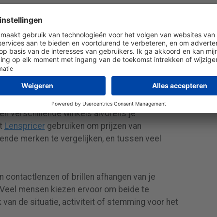
kunnen oplopen vanwege de noodzaak van
ankoop van reinigingsoplossingen. Brillen hebben
sten, maar kunnen op termijn economischer zijn,
ndert.
tactlenzen
iets duurder zijn, is er veel geld te besparen
sen verschillende winkels alvorens je
nt
Lenspricer
gebruiken om prijzen van
lende merken te vergelijken, en tussen veel
n contactlenzen of brillen afhangen van je
. Veel mensen kiezen ervoor om beide te
 van de situatie, activiteit of stemming voor het