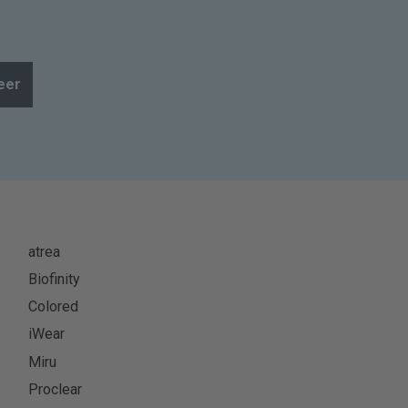
eer
atrea
Biofinity
Colored
iWear
Miru
Proclear