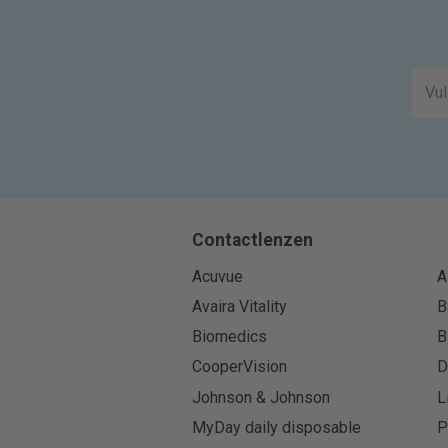
Contactlenzen
Acuvue
A
Avaira Vitality
B
Biomedics
B
CooperVision
D
Johnson & Johnson
L
MyDay daily disposable
P