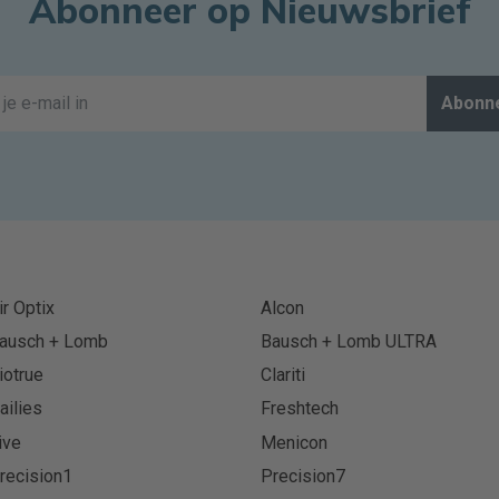
Abonneer op Nieuwsbrief
Abonn
ir Optix
Alcon
ausch + Lomb
Bausch + Lomb ULTRA
iotrue
Clariti
ailies
Freshtech
ive
Menicon
recision1
Precision7