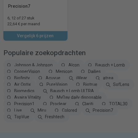
Precision7
6, 12 of 27 stuk
22,64 € per maand
Vergelijk 6 prijzen
Populaire zoekopdrachten
Johnson & Johnson
Alcon
Bausch + Lomb
CooperVision
Menicon
Dailies
Biofinity
Acuvue
iWear
atrea
Air Optix
PureVision
Biotrue
SofLens
Biomedics
Bausch + Lomb ULTRA
Avaira Vitality
MyDay daily disposable
Precision1
Proclear
Clariti
TOTAL30
Live
Miru
Colored
Precision7
TopVue
Freshtech