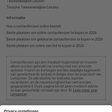
Tweewekelijkse Lenzen
Torische Tweewekelijkse Lenzen
Informatie
Hoe u contactlenzen online bestelt
Beste plaatsen om online contactlenzen te kopen in 2026
Beste plaatsen om gekleurde contactlenzen te kopen in 2026
Beste plekken om online een bril te kopen in 2026
Contactlenzen zijn een medisch hulpmiddel en moeten
alleen worden gebruikt na overleg met een erkende
opticien. Prijzen en kortingen worden dagelijks bijgewerkt
van geselecteerde winkels in België door de prijsrobot van
Lenspricer. Ze zijn slechts ter indicatie, kunnen
veranderen, en de nauwkeurigheid kan niet worden
gegarandeerd. Deze pagina bevat geen medisch advies
en kan gedeeltelijk vertaald zijn door AI.
Lees meer over
Lenspricer
.