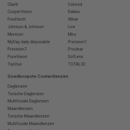
Clariti
Colored
CooperVision
Dailies
Freshtech
iWear
Johnson & Johnson
Live
Menicon
Miru
MyDay daily disposable
Precision1
Precision7
Proclear
PureVision
SofLens
TopVue
TOTAL30
Goedkoopste Contactlenzen
Daglenzen
Torische Daglenzen
Multifocale Daglenzen
Maandlenzen
Torische Maandlenzen
Multifocale Maandlenzen