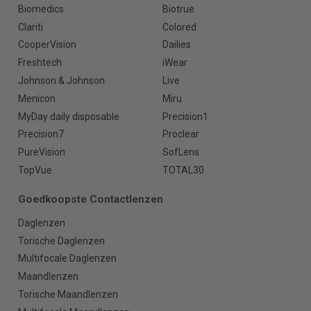
Biomedics
Biotrue
Clariti
Colored
CooperVision
Dailies
Freshtech
iWear
Johnson & Johnson
Live
Menicon
Miru
MyDay daily disposable
Precision1
Precision7
Proclear
PureVision
SofLens
TopVue
TOTAL30
Goedkoopste Contactlenzen
Daglenzen
Torische Daglenzen
Multifocale Daglenzen
Maandlenzen
Torische Maandlenzen