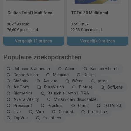
Dailies Total1 Multifocal
TOTAL30 Multifocal
30 of 90 stuk
3 of 6 stuk
76,60 € per maand
22,33 € per maand
Vergelijk 11 prijzen
Vergelijk 9 prijzen
Populaire zoekopdrachten
Johnson & Johnson
Alcon
Bausch + Lomb
CooperVision
Menicon
Dailies
Biofinity
Acuvue
iWear
atrea
Air Optix
PureVision
Biotrue
SofLens
Biomedics
Bausch + Lomb ULTRA
Avaira Vitality
MyDay daily disposable
Precision1
Proclear
Clariti
TOTAL30
Live
Miru
Colored
Precision7
TopVue
Freshtech