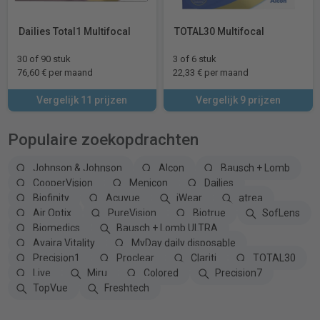
Dailies Total1 Multifocal
TOTAL30 Multifocal
30 of 90 stuk
3 of 6 stuk
76,60 € per maand
22,33 € per maand
Vergelijk 11 prijzen
Vergelijk 9 prijzen
Populaire zoekopdrachten
Johnson & Johnson
Alcon
Bausch + Lomb
CooperVision
Menicon
Dailies
Biofinity
Acuvue
iWear
atrea
Air Optix
PureVision
Biotrue
SofLens
Biomedics
Bausch + Lomb ULTRA
Avaira Vitality
MyDay daily disposable
Precision1
Proclear
Clariti
TOTAL30
Live
Miru
Colored
Precision7
TopVue
Freshtech