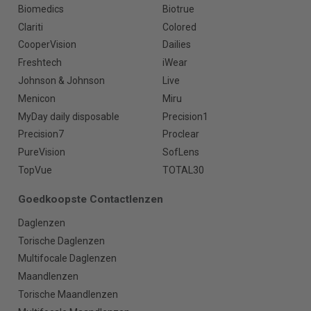
Biomedics
Biotrue
Clariti
Colored
CooperVision
Dailies
Freshtech
iWear
Johnson & Johnson
Live
Menicon
Miru
MyDay daily disposable
Precision1
Precision7
Proclear
PureVision
SofLens
TopVue
TOTAL30
Goedkoopste Contactlenzen
Daglenzen
Torische Daglenzen
Multifocale Daglenzen
Maandlenzen
Torische Maandlenzen